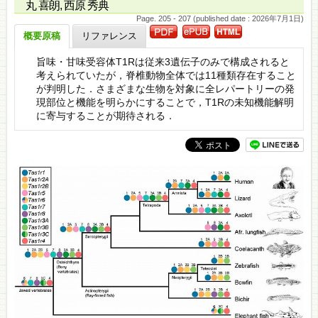
丸 喜朗, 西原 秀典
Page. 205 - 207 (published date : 2026年7月1日)
概要原稿
リファレンス
旨味・甘味受容体T1Rは従来3遺伝子のみで構成されると
考えられていたが，脊椎動物全体では11種類存在すること
が判明した．さまざまな生物を対象に全レパートリーの発
現部位と機能を明らかにすることで，T1Rの未知機能解明
に寄与することが期待される．