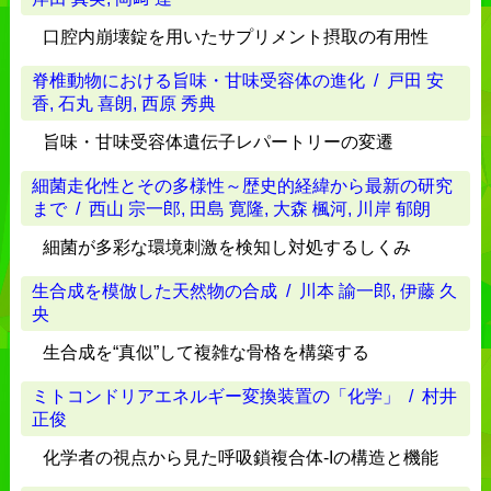
口腔内崩壊錠を用いたサプリメント摂取の有用性
脊椎動物における旨味・甘味受容体の進化
/ 戸田 安
香, 石丸 喜朗, 西原 秀典
旨味・甘味受容体遺伝子レパートリーの変遷
細菌走化性とその多様性～歴史的経緯から最新の研究
まで
/ 西山 宗一郎, 田島 寛隆, 大森 楓河, 川岸 郁朗
細菌が多彩な環境刺激を検知し対処するしくみ
生合成を模倣した天然物の合成
/ 川本 諭一郎, 伊藤 久
央
生合成を“真似”して複雑な骨格を構築する
ミトコンドリアエネルギー変換装置の「化学」
/ 村井
正俊
化学者の視点から見た呼吸鎖複合体-Iの構造と機能