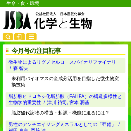
生命・食・環境
今月号の注目記事
微生物によるリグノセルロースバイオリファイナリー
/ 森 智夫
未利用バイオマスの全成分活用を目指した微生物変
換技術
脂肪酸ヒドロキシ化脂肪酸（FAHFA）の構造多様性と
生物学的重要性
/ 津川 裕司, 宮本 潤基
脂肪酸代謝物の構造・起源・機能に迫るには？
男性のアンチエイジングミネラルとしての「亜鉛」
/
岸田 真実, 岡﨑 達