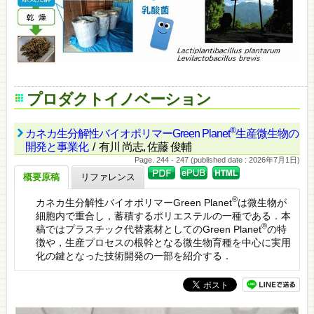
プロダクトイノベーション
®
カネカ生分解性バイオポリマーGreen Planet
生産微生物の
開発と事業化
/ 有川 尚志, 佐藤 俊輔
Page. 244 - 247 (published date : 2026年7月1日)
概要原稿
リファレンス
®
カネカ生分解性バイオポリマーGreen Planet
は微生物が
細胞内で重合し，蓄積するポリエステルの一種である．本
®
稿ではプラスチック代替素材としてのGreen Planet
の特
徴や，生産プロセスの根幹となる微生物育種を中心に実用
化の鍵となった技術開発の一部を紹介する．