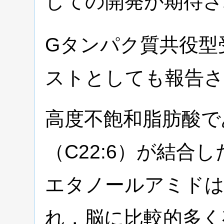
しての開発が期待さ
Gタンパク質共役型受
ストとしても報告
高度不飽和脂肪酸で
（C22:6）が結合
エタノールアミド
れ，脳に比較的多く