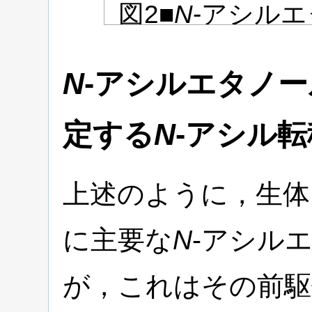
図2■
N
-アシル
合成と分解
N
-アシルエタノ
代替経路，NAPE
定する
N
-アシル
素からなる多段階
基R
-CO-を有
N
上述のように，生体
に主要な
N
-アシル
が，これはその前駆