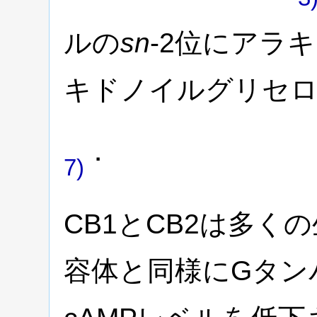
ルの
sn
-2位にアラ
キドノイルグリセロ
．
7)
CB1とCB2は多く
容体と同様にGタン