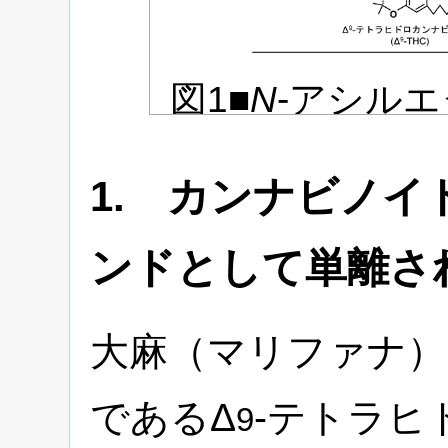
図1■
N
-アシル
連化合物の名称
1. カンナビノ
体と機能
ンドとして単離さ
大麻（マリファナ）
であるΔ
-テトラヒ
9