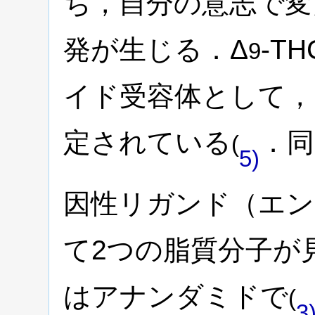
ち，自分の意志で変
発が生じる．Δ
-T
9
イド受容体として，C
定されている
．同
(
5)
因性リガンド（エ
て2つの脂質分子が
はアナンダミドで
(
3