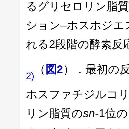
るグリセロリン脂
ション–ホスホジエ
れる2段階の酵素反
（
図2
）．最初の
2)
ホスファチジルコリ
リン脂質の
sn
-1位