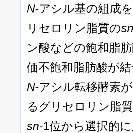
N
-アシル基の組成
リセロリン脂質の
s
ン酸などの飽和脂肪
価不飽和脂肪酸が結
N
-アシル転移酵素
るグリセロリン脂
sn
-1位から選択的