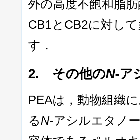
外の高度不飽和脂肪
CB1とCB2に対し
す．
2. その他の
N
-
PEAは，動物組織
る
N
-アシルエタノ