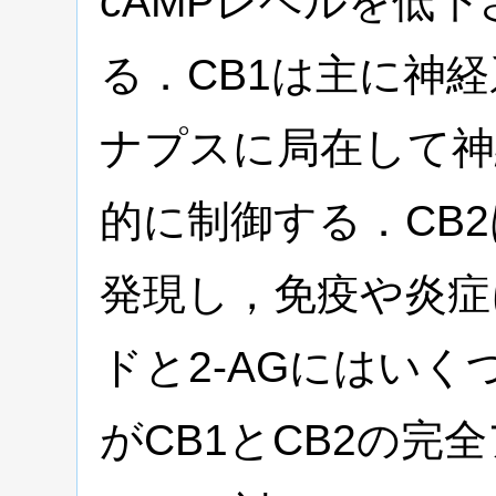
cAMPレベルを低下
る．CB1は主に神
ナプスに局在して神
的に制御する．CB
発現し，免疫や炎症
ドと2-AGにはいく
がCB1とCB2の