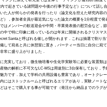
ss（研究室内で起きている諸問題や今後の行事予定など）について話
いた人が何らかの発表を行ったり（論文化を控えた研究内容の
ど），参加者全員が最近気になった論文の概要を1分程度で発
ではメンバーの歓送迎会や中間・卒業発表後の慰労会など，節
の中で特に印象に残っているのは年末に開催されるクリスマス
cret Santaと呼ばれる催しが開かれます．これは抽選で割
備して宛名と共に休憩室に置き，パーティー当日に自分に宛て
非常に盛り上がりました．
に充実しており，微生物培養や生化学実験等に必要な装置類は
産物の解析に不可欠なLC-MSは用途別に3台保有しており，
魅力です．加えて学科の共用設備も豊富であり，オートクレー
内にはストックルームと呼ばれるエリアがあり，実験ノートな
どはそこで購入する事が可能です（発注から納品までのラグが