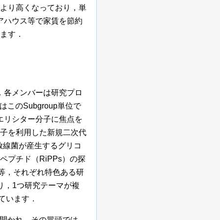
より高くなっており，単
ェアハウス等で家賃を節約
ます．
．各メンバーは研究プロ
のSubgroup単位で
たエリシター分子に焦点を
子を利用した新規二次代
は放線菌が産生するグリコ
プチド（RiPPs）の探
等，それぞれ特色ある研
り，1つ研究テーマが複
っています．
で開かれ，その冒頭では