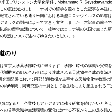
米国プリンストン大学化学科，Mohammad R. Seyedsayam
この度は光栄にもコロナ禍での留学を題材とした記事を本誌に
報道されている通り米国における新型コロナウイルスの影響は
デミックの到来によって大きく変容しました．本記事の前半で
以前の留学生活について，後半ではコロナ禍の米国で生じた研
の現況について述べてゆきたいと思います．
道のり
は東京大学薬学部時代に遡ります．学部生時代の講義や実習を
代謝酵素の組み合わせにより達成される天然物生合成の奥深さ
研究室配属において阿部郁朗教授が主宰する天然物化学教室の
の約6年間，同研究室の一員として微生物により産生される二
頃になると，卒業後もアカデミアに残り研究を続けたいと考え
への苦手意識や生活環境の変化に対する不安から二の足を踏ん