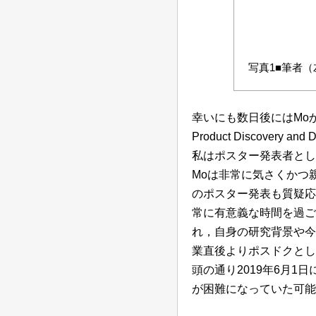
写真1■筆者（
幸いにも数日後にはMoから返答
Product Discovery a
私はポスター発表者とし
Moは非常に気さくかつ
のポスター発表も質疑応
常に有意義な時間を過ごす
れ，自身の研究背景や今
業直後よりポスドクとし
頭の通り2019年6月
が困難になっていた可能