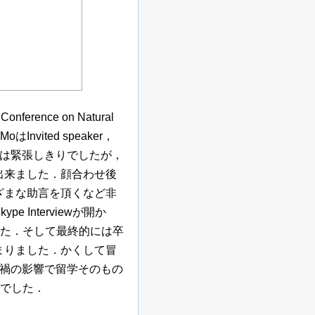
ence on Natural
oはInvited speaker，
では緊張しきりでしたが，
出来ました．顔合わせ後
ざまな助言を頂くなど非
Interviewが開か
た．そして最終的には卒
まりました．かくして冒
ナ禍の影響で留学そのもの
でした．