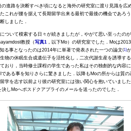
後の進路を決断すべき頃になると海外の研究室に渡り見識を広
たこれが腰を据えて長期留学出来る最初で最後の機会であろう
断しました．
について模索する日々が続きましたが，やがて思い至ったのが
dsayamdost教授（
写真1
，以下Mo）の研究室でした．Moは20
を知る事となったのは2014年に単著で発表された一つの論文
(
1)
生物の休眠生合成遺伝子を活性化し，二次代謝生産を誘導する
ており，当時修士課程の学生であった私はその独創的な内容に
PIである事を知りさらに驚きました．以降もMoの所からは質
留学を志す以前より彼の研究室には強い関心を抱いていました
は意を決しMoへポスドクアプライのメールを送ったのでした．