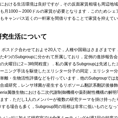
における生活環境は良好ですが，その反面家賃相場も周辺地域
も月1000～2000ドルの家賃が必要となります．このためシ
もキャンパス近くの一軒家を間借りすることで家賃を抑えてい
研究生活について
・ポスドク合わせておよそ20人で，人種や国籍はさまざまです
4つのSubgroupに分かれて所属しており，定例の進捗報告会はこ
火曜日に2～3時間程度）．私の属するSubgroupは先述し
ーニング手法を駆使したエリシター分子の同定，エリシター分
単離・生物活性評価などを行っています．他のSubgroupで
合成研究，レンサ球菌が産生するリボソーム翻訳系翻訳後修飾ペ
eria
属微生物における二次代謝制御機構や薬剤耐性機構の解明
ます．ただし1人のメンバーが複数の研究テーマを掛け持った
ったりする場合も多く，Subgroup間の垣根は非常に低いものとな
内ミーティングに加えて研究室では全体ミーティングが週1回の頻度