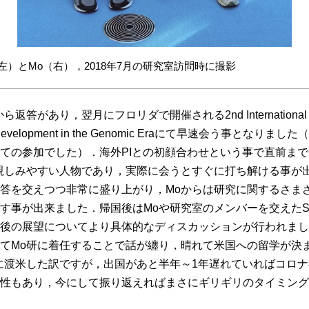
左）とMo（右），2018年7月の研究室訪問時に撮影
があり，翌月にフロリダで開催される2nd International Confer
nd Development in the Genomic Eraにて早速会う事となりました（M
ての参加でした）．海外PIとの初顔合わせという事で直前ま
親しみやすい人物であり，実際に会うとすぐに打ち解ける事が
答を交えつつ非常に盛り上がり，Moからは研究に関するさま
事が出来ました．帰国後はMoや研究室のメンバーを交えたSkype 
後の展望についてより具体的なディスカッションが行われまし
てMo研に着任することで話が纏り，晴れて米国への留学が決
1日に渡米した訳ですが，出国があと半年～1年遅れていればコロ
性もあり，今にして振り返えればまさにギリギリのタイミング