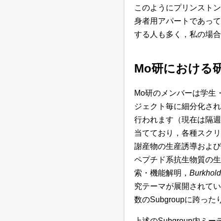
このようにプリンストン
身者用アパートであって
する人も多く，私の場合
Mo研における
Mo研のメンバーは学生
ジェクト毎に細分化された
行われます（現在は隔週の
当てており，各種スクリ
謝産物の生産誘導および
ペプチド系抗生物質の生
索・機能解明，
Burkhold
究テーマが展開されてい
数のSubgroupに跨
上述のSubgroup