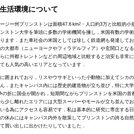
生活環境について
ジー州プリンストンは面積47.6 km
2
・人口約3万と比較的小
ンストン大学を筆頭に多数の学術機関を擁し，米国有数の学術
ります．また車社会の米国としては珍しく鉄道網も発達してお
の大都市（ニューヨークやフィラデルフィア）や玄関口となる
らに州都トレントンなどの周辺地域と比較すると治安も非常に
ても人気の高いエリアとなっています．
に囲まれており，リスやウサギといった小動物に加えてシカの
ん．またキャンパス内には歴史的建造物が立ち並び，特に大学
は独立戦争の折に国会が開かれ，短期間ながらプリンストンを米国の
ら少し離れたエリアには大型スーパーやモールが立ち並んでお
いる為にアクセスも容易です．私は基本的に研究に専念する日
の休みにはキャンパス内外を散策してプリンストンの誇る自然
て買い出しに出かけたりしていました．