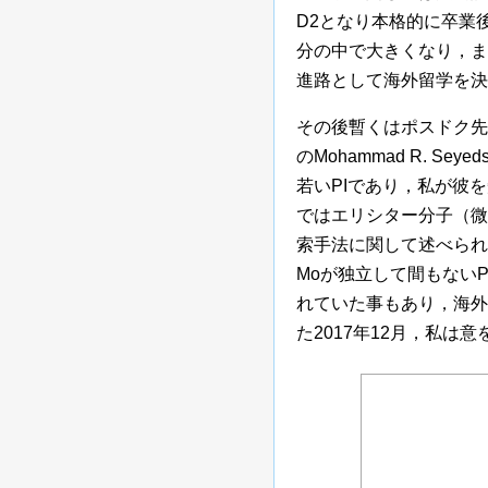
D2となり本格的に卒業
分の中で大きくなり，ま
進路として海外留学を決
その後暫くはポスドク先
のMohammad R. Seye
若いPIであり，私が彼
ではエリシター分子（微
索手法に関して述べられ
Moが独立して間もない
れていた事もあり，海外
た2017年12月，私