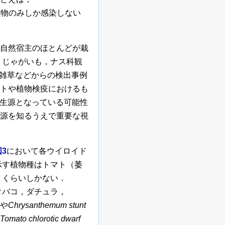
植物のみしか感染しない
自然宿主のほとんどが栽
，じゃがいも，ナス科観
雑草などからの検出事例
トや植物検疫におけるも
生源となっている可能性
源を知るうえで重要な視
図3
において各ウイロイド
示す植物種はトマト（萎
）くらいしかない．
タバコ，ダチュラ，
dや
Chrysanthemum stunt
Tomato chlorotic dwarf