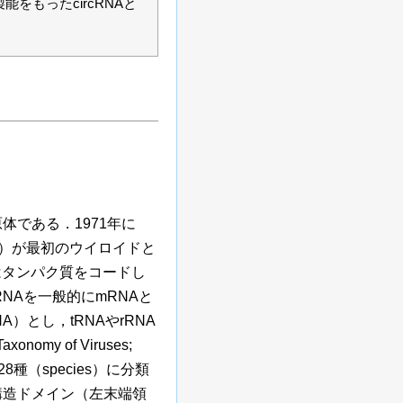
もったcircRNAと
原体である．1971年に
Vd）が最初のウイロイドと
はタンパク質をコードし
RNAを一般的にmRNAと
A）とし，tRNAやrRNA
nomy of Viruses;
8種（species）に分類
構造ドメイン（左末端領