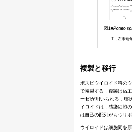
コレウイロイド
図1■
Potato spi
Di Serio
et al.
（
T
; 左末端領
L
複製と移行
ポスピウイロイド科のウ
で複製する．複製は宿主の
ーゼIが用いられる．環
イロイドは，感染細胞の葉
は自己の配列がもつリボ
ウイロイドは細胞間を原形