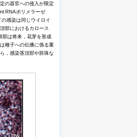
定の器官への侵入が限定
nt RNAポリメラーゼ
ドの感染は同じウイロイ
頂部におけるカロース
頂部は将来，花芽を形成
は種子への伝播に係る重
ら，感染茎頂部や胚珠な