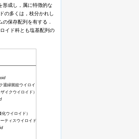
を形成し，属に特徴的な
ドの多くは，枝分かれし
ムの保存配列を有する．
ロイド科とも塩基配列の
oid
ク退緑斑紋ウイロイド）
モザイクウイロイド）
d
矮化ウイロイド）
コーティスウイロイド）
id