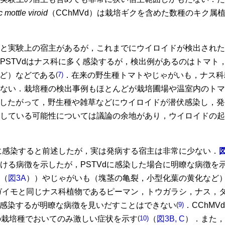
mottle viroid
（CChMVd）は栽培ギクを含めた数種のキク属
と実験上の宿主があるが，これまでにウイロイドが検出された
PSTVdはナス科に多く感染するが，検出例があるのはトマト
aなど）などである
(
7)
．在来の野生種トマトやじゃがいも，ナス科
ない．栽培種の検出事例もほとんどが栽培圃場や温室内のトマ
したがって，野生種や雑草などにウイロイドが潜伏感染し，発
している可能性については議論の余地があり，ウイロイドの起
種に感染すると前述したが，実は発病する宿主は非常に少ない．
ける病徴を示したが，PSTVdに感染した場合に明瞭な病徴を
（
図3A
））やじゃがいも（塊茎の亀裂，小型化葉の黄化など
ャガイモと同じナス科植物であるピーマン，トウガラシ，ナス，
どに全身感染するが明瞭な病徴を見いだすことはできない
(
9)
．CChMV
の栽培種でおいてのみ激しい症状を示す
(
10)
（
図3B, C
）．また，