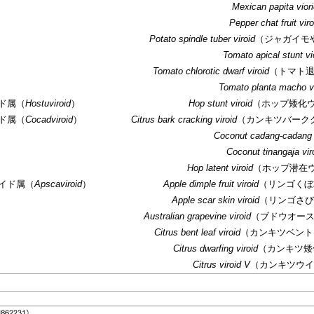
Mexican papita viori
Pepper chat fruit viro
Potato spindle
tuber
viroid
（ジャガイモ
Tomato apical stunt vi
Tomato chlorotic
dwarf
viroid
（トマト
Tomato planta macho vi
ド属（
Hostuviroid
）
Hop stunt
viroid
（ホップ矮化
ド属（
Cocadviroid
）
Citrus bark
cracking
viroid
（カンキツバーク
Coconut cadang
-
cadang
Coconut tinangaja vir
Hop latent
viroid
（ホップ潜在
イド属（
Apscaviroid
）
Apple dimple
fruit
viroid
（リンゴくぼ
Apple scar
skin
viroid
（リンゴさび
Australian grapevine
viroid
（ブドウオー
Citrus bent
leaf
viroid
（カンキツベント
Citrus dwarfing
viroid
（カンキツ矮
Citrus viroid
V
（カンキツウイ
Citrus viroid
VI
（カンキツウイ
Grapevine yellow
speckle
viroid
1
（ブドウ
Grapevine yellow speckle v