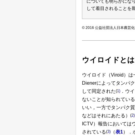
についても明らかになり
して着目されることを
© 2016 公益社団法人日本農芸
ウイロイドとは
ウイロイド（Viroid
Dienerによってタン
して同定された
(
1)
．ウイ
ないことが知られている，
いい，一方でタンパク質へ翻
などはそれにあたる）
(
2)
ICTV）報告においてはウ
されている
(
3)
（
表1
）．