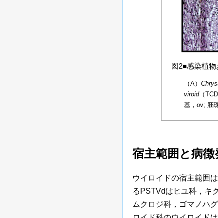
図2■感染植
（A）
Chrys
viroid
（TC
基，ov; 胚
宿主範囲と病徴
ウイロイドの宿主範囲は
るPSTVdはヒユ科，
ムクロジ科，ゴマノハグ
ロイド科のウイロイドは