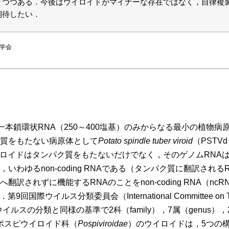
つつある．今後はウイロイドがマイナーな存在ではなく，自律複製能を
期待したい．
化学会
）は一本鎖環状RNA（250～400塩基）のみからなる最小の植物病
パク質をもたない病原体として
Potato spindle tuber viroid
（PST
ロイドはタンパク質をもたないだけでなく，そのゲノムRNA
いわゆるnon-coding RNAである（タンパク質に翻訳される
訳されずに機能するRNAのことをnon-coding RNA（ncRN
．第9回国際ウイルス分類委員会（International Committee on Taxo
イルスの分類と同様の基準で2科（family），7属（genus），2
ポスピウイロイド科（
Pospiviroidae
）のウイロイドは，5つの