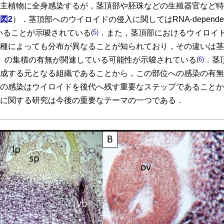
主植物に全身感染するが，茎頂部や胚珠などの生殖器官など特
図2
）．茎頂部へのウイロイドの侵入に関してはRNA-depende
ていることが示唆されている
(
5)
．また，茎頂部におけるウイロイ
種によっても分布が異なることが知られており，その違いは茎
カン）の集積の有無が関連している可能性が示唆されている
(
6)
．茎
成する元となる組織であることから，この部位への感染の有無
の感染はウイロイドを後代へ残す重要なステップであることか
に関する研究は今後の重要なテーマの一つである．