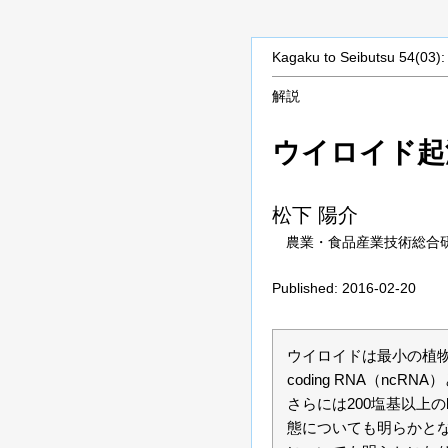
Kagaku to Seibutsu 54(03):
解説
ウイロイド
起
松下
陽介
農業・食品産業技術総合
Published: 2016-02-20
ウイロイドは最小の植物
coding RNA（n
さらには200塩基以上のl
態についても明らかとな