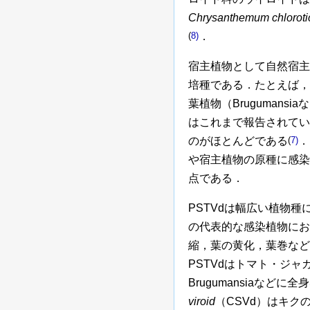
Chrysanthemum chlorotic 
(
8)
．
宿主植物として自然宿主
培種である．たとえば，
葉植物（Brugumansi
はこれまで報告されてい
のがほとんどである
(
7)
．
や宿主植物の原種に感染
点である．
PSTVdは幅広い植物
の代表的な感染植物にお
縮，葉の黄化，葉巻など
PSTVdはトマト・ジ
Brugumansiaな
viroid
（CSVd）はキク