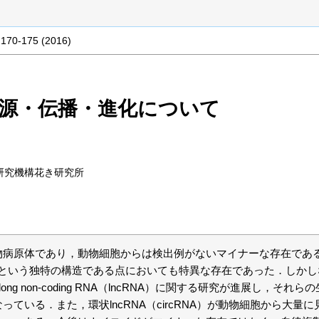
 170-175 (2016)
源・伝播・進化について
研究機構花き研究所
病原体であり，動物細胞からは検出例がないマイナーな存在である．
cRNA）という独特の構造である点においても特異な存在であった．しかし
ong non-coding RNA（lncRNA）に関する研究が進展し，そ
っている．また，環状lncRNA（circRNA）が動物細胞から大量