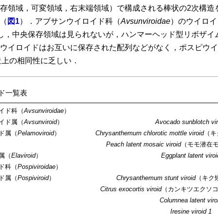
存領域，可変領域，右末端領域）で構成される棒状の2次構造
（
図1
）．アブサンウイロイド科（
Avsunviroidae
）のウイロイ
し，中央保存領域は見られないが，ハンマーヘッド型リボザイ
ウイロイドはお互いに保存された配列などがなく，ポスピウイ
造上の相同性に乏しい．
イド一覧表
イド科（
Avsunviroidae
）
イド属（
Avsunviroid
）
Avocado sunblotch vir
ド属（
Pelamoviroid
）
Chrysanthemum chlorotic
mottle
viroid
（キ
Peach latent
mosaic
viroid
（モモ潜在
属（
Elaviroid
）
Eggplant latent viroi
ド科（
Pospiviroidae
）
ド属（
Pospiviroid
）
Chrysanthemum stunt
viroid
（キク
Citrus exocortis
viroid
（カンキツエクソ
Columnea latent viro
Iresine viroid 1