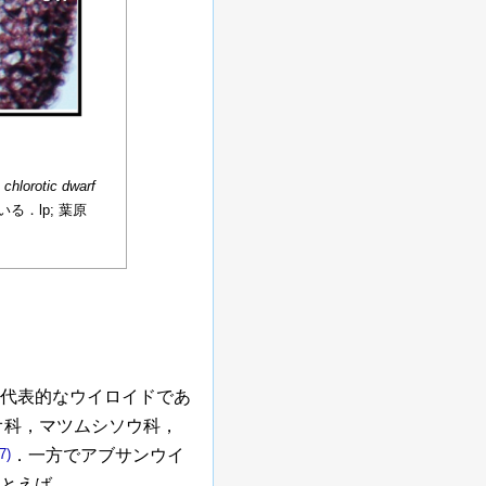
chlorotic dwarf
．lp; 葉原
代表的なウイロイドであ
オ科，マツムシソウ科，
7)
．一方でアブサンウイ
とえば，