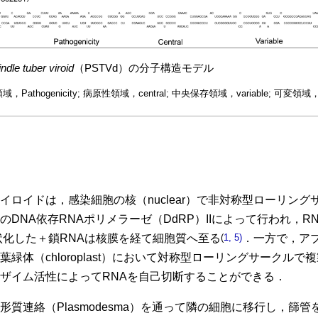
Pear blister
canker
viroid
（ナシブリスタ
属（
Coleviroid
）
Coleus blumei
viroid
1
（コリウス
Coleus blumei viroid
Coleus blumei viroid
ndle tuber viroid
（PSTVd）の分子構造モデル
(
3)
2014）らの記載より一部改変
日本語名は日本植物病理学会植物ウイルス分
域，Pathogenicity; 病原性領域，central; 中央保存領域，variable; 可変領域
イロイドは，感染細胞の核（nuclear）で非対称型ローリン
DNA依存RNAポリメラーゼ（DdRP）IIによって行われ，R
状化した＋鎖RNAは核膜を経て細胞質へ至る
(
1, 5)
．一方で，ア
緑体（chloroplast）において対称型ローリングサークル
ザイム活性によってRNAを自己切断することができる．
質連絡（Plasmodesma）を通って隣の細胞に移行し，篩