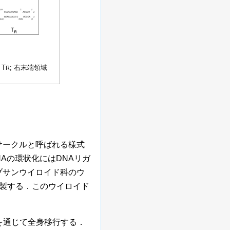
キャンカーウイロイド）
ウイロイド1）
 2
 3
類委員会の表記に従った．
，T
; 右末端領域
R
グサークルと呼ばれる様式
NAの環状化にはDNAリガ
ブサンウイロイド科のウ
で複製する．このウイロイド
管を通じて全身移行する．