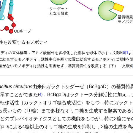
異性を改変するモノボディ
ボディの立体構造．アミノ酸配列を多様化した部位を球体で示す．文献5
図1
よ
に結合するモノボディ．活性中心を塞ぐ位置に結合するモノボディは活性を
塞がないモノボディは活性を阻害せず，基質特異性を改変する（下）．文献4
cillus circulans
由来β-ガラクトシダーゼ（BcBgaD）の基質
示すことができた
(
4)
．BcBgaDはラクトース分解活性に加え
転移活性（ガラクトオリゴ糖合成活性）をもつ．特にガラクト
ら長いもの（10糖）まで多様なオリゴ糖を生成する酵素である
(
どのプレバイオティクスとしての機能をもつが，特に3糖にそ
BgaDによる4糖以上のオリゴ糖の生成を抑制し，3糖の生成を