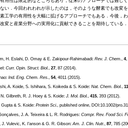
有用性は限定的なところもあり，従来のアプローチでは難しく
ない．今回われわれが示したのは，そのような酵素でも改変を
素工学の有用性を大幅に拡げるアプローチでもある．今後，わ
改変と産業分野への実用化に貢献できることを期待している．
, H. Eslahi, D. Omay & E. Zakipour-Rahimabadi:
Rev. J. Chem.
,
4
el:
Curr. Opin. Struct. Biol.
,
27
,
87
(
2014
).
Zhao:
Ind. Eng. Chem. Res.
,
54
,
4011
(
2015
).
shi, A. Koide, S. Ishihara, S. Koikeda & S. Koide:
Nat. Chem. Biol.
,
1
 N. Gilbreth, R. J. Hoey & S. Koide:
J. Mol. Biol.
,
415
,
393
(
2012
).
 Gupta & S. Koide:
Protein Sci.
, published online, DOI:10.1002/pro.31
Gonçalves, J. A. Teixeira & L. R. Rodrigues:
Compr. Rev. Food Sci. F
, J. Vulevic, K. I’anson & G. R. Gibson:
Am. J. Clin. Nutr.
,
87
,
785
(
20