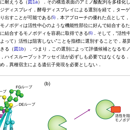
に耐えうる（
図1a
）．その構造表面のアミノ酸配列を多様化
ジディスプレイ，酵母ディスプレイによる選別を経て，ターゲ
り出すことが可能である
(
5)
．本アプローチの優れた点として，
モノボディは活性中心のような機能性部位に好んで結合するた
に結合するモノボディを容易に取得できる
(
6)
．そして，“活性
よって）活性は阻害しない”ことを指標に選別することで，基
きる（
図1b
）．つまり，この選別によって評価候補となるモ
，ハイスループットアッセイ法が必ずしも必要ではなくなる．
め，異種宿主による遺伝子発現を必要としない．