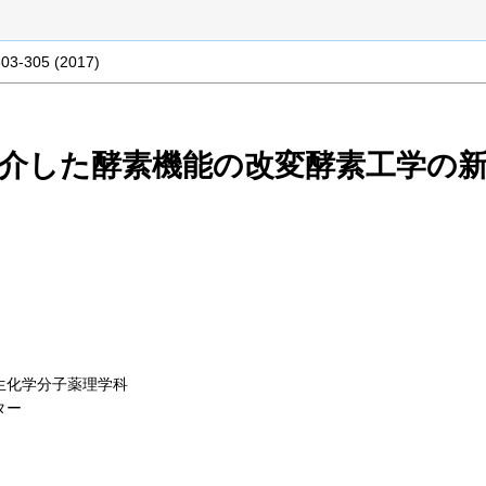
303-305 (2017)
介した酵素機能の改変
酵素工学の
生化学分子薬理学科
ター