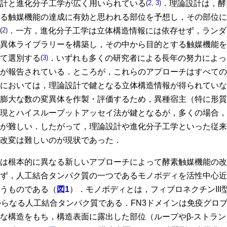
計と進化分子工学が広く用いられている
(
2, 3)
．理論設計は，酵
る触媒機能の達成に有効と思われる部位を予想し，その部位に
(
2)
．一方，進化分子工学は立体構造情報には依存せず，ランダ
異体ライブラリーを構築し，その中から目的とする触媒機能を
て選別する
(
3)
．いずれも多くの研究者による長年の努力によっ
が報告されている．ところが，これらのアプローチはすべての
においては，理論設計で鍵となる立体構造情報が得られていな
膨大な数の変異体を作製・評価するため，異種宿主（特に形質
現とハイスループットアッセイ法が鍵となるが，多くの場合，
が難しい．したがって，理論設計や進化分子工学といった従来
改変は難しいのが現状であった．
は根本的に異なる新しいアプローチによって酵素触媒機能の改
ず，人工結合タンパク質の一つであるモノボディを活性中心近
うものである（
図1
）．モノボディとは，フィブロネクチンIII
からなる人工結合タンパク質である．FN3ドメインは免疫グロ
な構造をもち，構造表面に露出した部位（ループやβ-ストラ