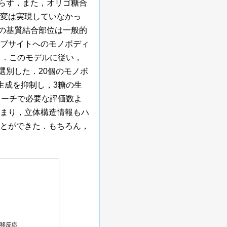
おらず，また，オリゴ糖合
変は実現していなかっ
Dの基質結合部位は一般的
ブサイトへのモノボディ
）．このモデルに従い，
選別した．20個のモノボ
生成を抑制し，3糖の生
ローチで必要な評価数よ
まり，立体構造情報もハ
とができた．もちろん，