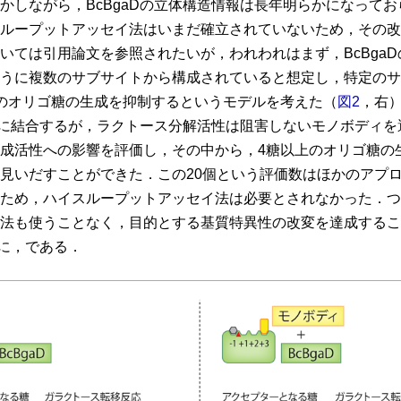
かしながら，BcBgaDの立体構造情報は長年明らかになって
ループットアッセイ法はいまだ確立されていないため，その改
いては引用論文を参照されたいが，われわれはまず，BcBga
うに複数のサブサイトから構成されていると想定し，特定のサ
のオリゴ糖の生成を抑制するというモデルを考えた（
図2
，右
近傍に結合するが，ラクトース分解活性は阻害しないモノボディを
成活性への影響を評価し，その中から，4糖以上のオリゴ糖の
見いだすことができた．この20個という評価数はほかのアプ
ため，ハイスループットアッセイ法は必要とされなかった．つ
法も使うことなく，目的とする基質特異性の改変を達成するこ
ずに，である．