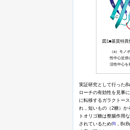
図1■基質特
（a）モノ
性中心近傍
活性中心を
実証研究として行った
Ba
ローチの有効性を見事に
に転移するガラクトース
れ，短いもの（2糖）か
トオリゴ糖は整腸作用な
されているため
(
8)
，Bc