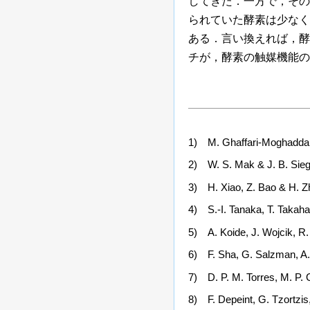
してきた．一方で，その
られていた酵素は少なく
ある．言い換えれば，酵
チが，酵素の触媒機能の
1
) M. Ghaffari-Moghaddam
2
) W. S. Mak & J. B. Sieg
3
) H. Xiao, Z. Bao & H. 
4
) S.-I. Tanaka, T. Takaha
5
) A. Koide, J. Wojcik, R.
6
) F. Sha, G. Salzman, A.
7
) D. P. M. Torres, M. P. 
8
) F. Depeint, G. Tzortzis