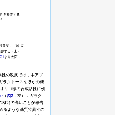
り改変．（b）活
阻害する（上）．
図1
より改変．
特異性の改変では，本アプ
，ガラクトースをほかの糖
オリゴ糖の合成活性に優
7)
（
図2
，左）．ガラク
の機能の高いことが報告
高めるような基質特異性の