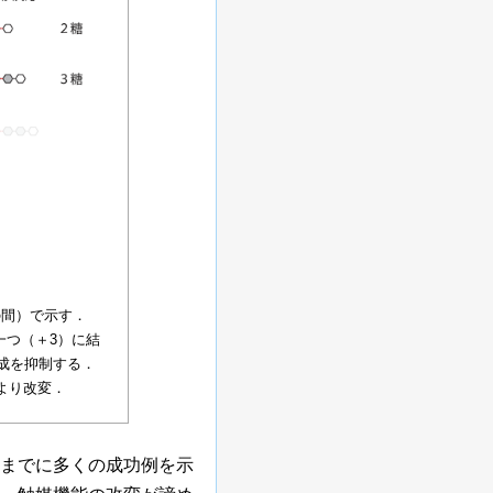
1の間）で示す．
一つ（＋3）に結
成を抑制する．
tより改変．
までに多くの成功例を示