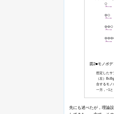
図2■モノボデ
想定したサブ
（左）Bc
合するモノ
一方，−1と
先にも述べたが，理論設