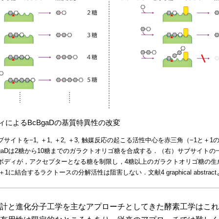
ィによるBcBgaDの基質特異性の改変
サイトを−1, ＋1, ＋2, ＋3, 触媒反応の起こる活性中心を赤三角（−1と＋
BgaDは2糖から10糖までのガラクトオリゴ糖を合成する．（右）サブサイトの
ボディが，アクセプターとなる糖を制限し，4糖以上のガラクトオリゴ糖の生
＋1に結合するラクトースの分解活性は阻害しない．文献4 graphical abstrac
計と進化分子工学を主なアプローチとしてきた酵素工学はこれ