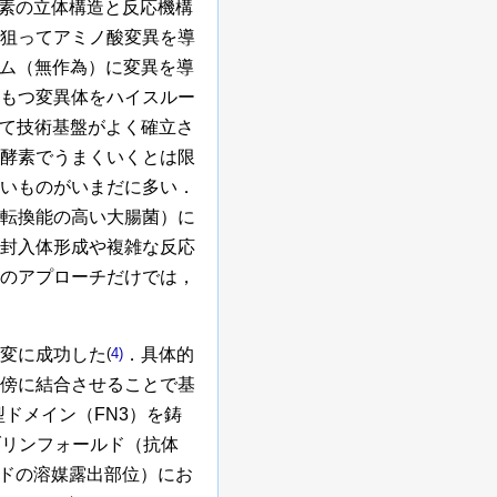
素の立体構造と反応機構
狙ってアミノ酸変異を導
ム（無作為）に変異を導
もつ変異体をハイスルー
て技術基盤がよく確立さ
酵素でうまくいくとは限
いものがいまだに多い．
転換能の高い大腸菌）に
封入体形成や複雑な反応
のアプローチだけでは，
変に成功した
(
4)
．具体的
傍に結合させることで基
型ドメイン（FN3）を鋳
ブリンフォールド（抗体
ンドの溶媒露出部位）にお