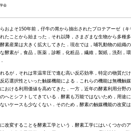
化学会
らおよそ150年前，仔牛の胃から抽出されたプロテアーゼ（キ
れたことから始まった．それ以降，さまざまな生物から多種多
酵素産業は大きく拡大してきた．現在では，哺乳動物の組織の
な酵素が，食品，医薬，診断，化粧品，繊維，製紙，洗剤，環
．
れるが，それは常温常圧で進む高い反応効率，特定の物質だけ
反応選択性といった触媒機能による．これらの機能は無機触媒
における利用価値を高めてきた．一方，近年の酵素利用分野の
のへとシフトしてきている．酵素も万能ではないため，用途に
ないケースも少なくない．そのため，酵素の触媒機能の改変は
に改変することを酵素工学という．酵素工学にはいくつかのア