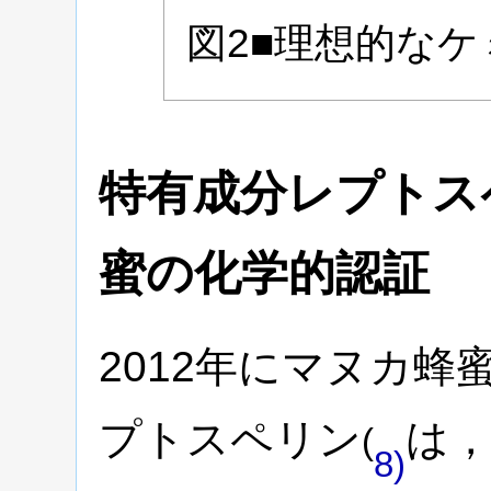
図2■理想的な
特有成分レプトス
蜜の化学的認証
2012年にマヌカ
プトスペリン
は
(
8)