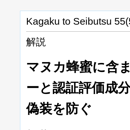
Kagaku to Seibutsu 55(
解説
マヌカ蜂蜜に含
ーと認証評価
成
偽装を防ぐ