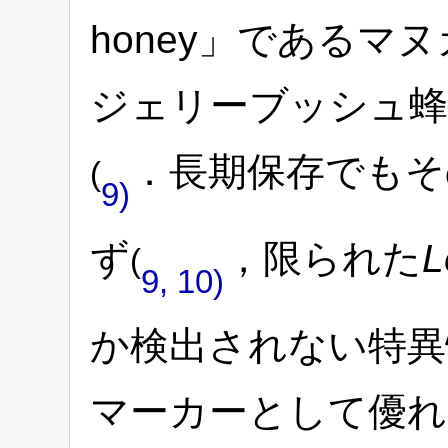
honey」であるマ
ジェリーブッシュ蜂
．長期保存でもそ
(
9)
ず
，限られた
L
(
9, 10)
か検出されない特異
マーカーとして優れ