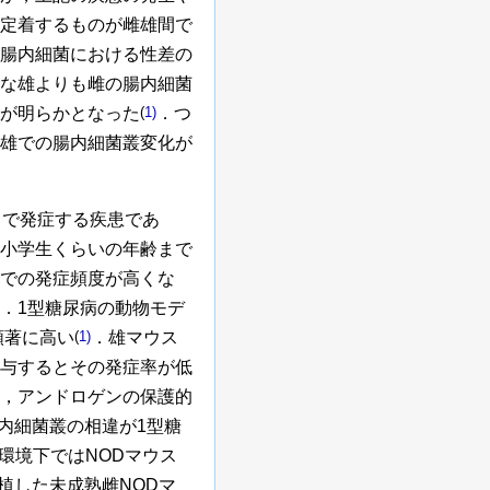
定着するものが雌雄間で
腸内細菌における性差の
な雄よりも雌の腸内細菌
が明らかとなった
(
1)
．つ
雄での腸内細菌叢変化が
とで発症する疾患であ
小学生くらいの年齢まで
での発症頻度が高くな
．1型糖尿病の動物モデ
顕著に高い
(
1)
．雄マウス
与するとその発症率が低
，アンドロゲンの保護的
内細菌叢の相違が1型糖
環境下ではNODマウス
植した未成熟雌NODマ