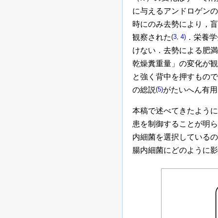
に与えるアンドロゲンの
時にのみ去勢により，盲
観察された
(
3, 4)
．栄養学
けない．去勢による肥満
乾燥糞重量」の変化が観
と強く背中を押すもので
の総説
(
5)
がたいへん有用
本稿で述べてきたように
患を制御することが明ら
内細菌を選択しているの
腸内細菌にどのように影