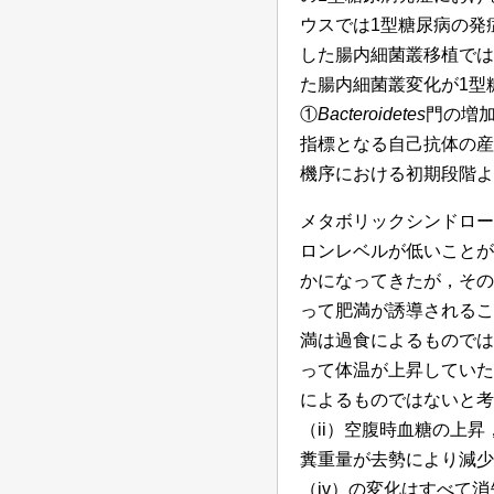
ウスでは1型糖尿病の発
した腸内細菌叢移植では
た腸内細菌叢変化が1型
①
Bacteroidetes
門の増
指標となる自己抗体の産
機序における初期段階よ
メタボリックシンドロー
ロンレベルが低いことが
かになってきたが，その
って肥満が誘導されるこ
満は過食によるものでは
って体温が上昇していた
によるものではないと考
（ii）空腹時血糖の上昇
糞重量が去勢により減少
（iv）の変化はすべて