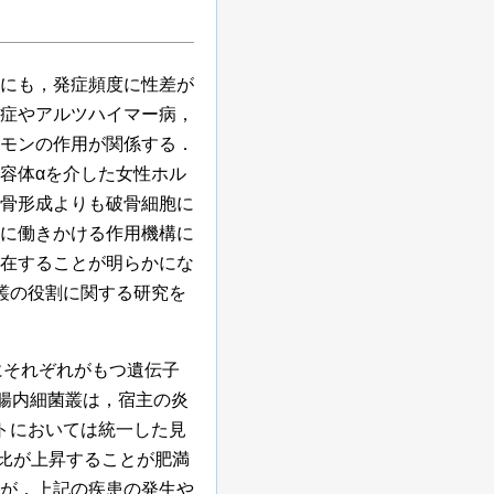
にも，発症頻度に性差が
症やアルツハイマー病，
モンの作用が関係する．
容体αを介した女性ホル
骨形成よりも破骨細胞に
に働きかける作用機構に
在することが明らかにな
叢の役割に関する研究を
にそれぞれがもつ遺伝子
腸内細菌叢は，宿主の炎
トにおいては統一した見
比が上昇することが肥満
が，上記の疾患の発生や