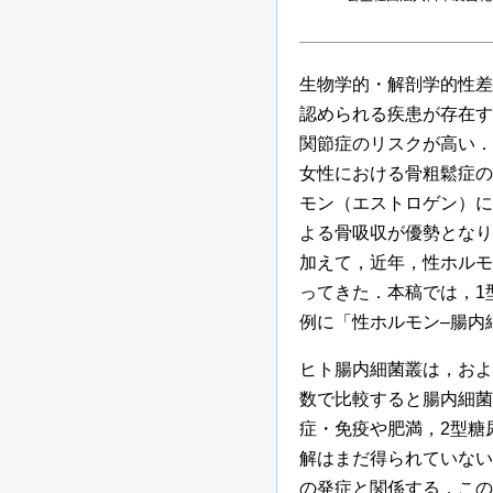
生物学的・解剖学的性差
認められる疾患が存在す
関節症のリスクが高い．
女性における骨粗鬆症の
モン（エストロゲン）に
よる骨吸収が優勢となり
加えて，近年，性ホルモ
ってきた．本稿では，1
例に「性ホルモン–腸内
ヒト腸内細菌叢は，およ
数で比較すると腸内細菌
症・免疫や肥満，2型糖
解はまだ得られていない
の発症と関係する．この