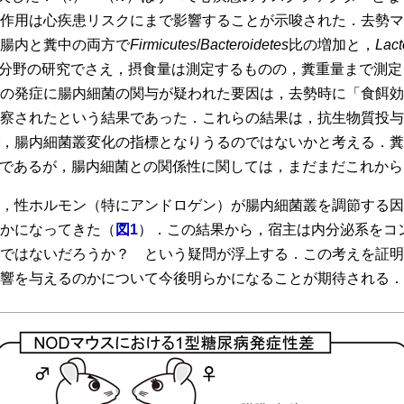
作用は心疾患リスクにまで影響することが示唆された．去勢マ
腸内と糞中の両方で
Firmicutes
/
Bacteroidetes
比の増加と，
Lact
分野の研究でさえ，摂食量は測定するものの，糞重量まで測定
の発症に腸内細菌の関与が疑われた要因は，去勢時に「食餌効
察されたという結果であった．これらの結果は，抗生物質投与
，腸内細菌叢変化の指標となりうるのではないかと考える．糞に
であるが，腸内細菌との関係性に関しては，まだまだこれから
，性ホルモン（特にアンドロゲン）が腸内細菌叢を調節する因
かになってきた（
図1
）．この結果から，宿主は内分泌系をコ
ではないだろうか？ という疑問が浮上する．この考えを証明
響を与えるのかについて今後明らかになることが期待される．