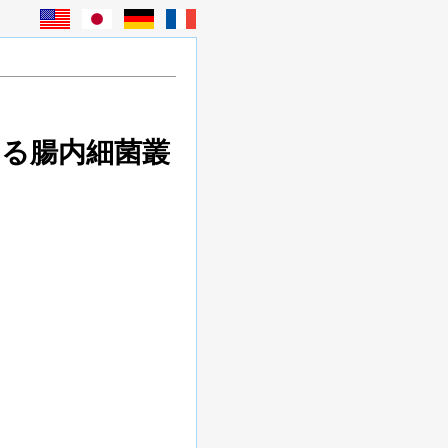
する
腸内細菌叢