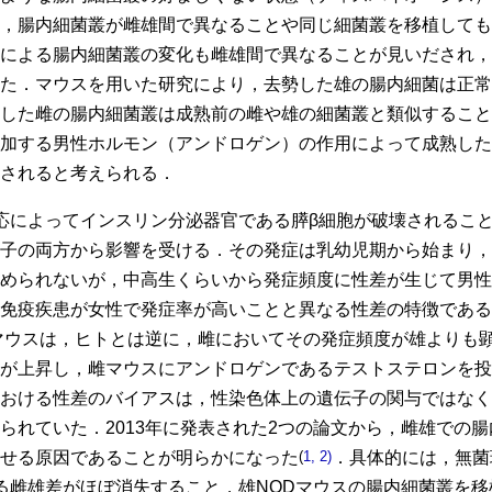
，腸内細菌叢が雌雄間で異なることや同じ細菌叢を移植しても
による腸内細菌叢の変化も雌雄間で異なることが見いだされ，
た．マウスを用いた研究により，去勢した雄の腸内細菌は正常
した雌の腸内細菌叢は成熟前の雌や雄の細菌叢と類似すること
加する男性ホルモン（アンドロゲン）の作用によって成熟した
されると考えられる．
応によってインスリン分泌器官である膵β細胞が破壊されるこ
子の両方から影響を受ける．その発症は乳幼児期から始まり，
められないが，中高生くらいから発症頻度に性差が生じて男性
免疫疾患が女性で発症率が高いことと異なる性差の特徴である
マウスは，ヒトとは逆に，雌においてその発症頻度が雄よりも
が上昇し，雌マウスにアンドロゲンであるテストステロンを投
おける性差のバイアスは，性染色体上の遺伝子の関与ではなく
られていた．2013年に発表された2つの論文から，雌雄での腸
せる原因であることが明らかになった
(
1, 2)
．具体的には，無菌
る雌雄差がほぼ消失すること，雄NODマウスの腸内細菌叢を移