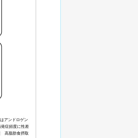
ではアンドロゲン
病発症頻度に性差
叢 高脂肪食摂取