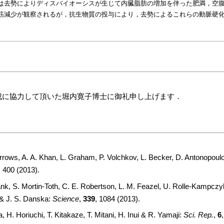
は去勢によりディスバイオーシスが生じて内臓脂肪の増加を伴った肥満，空
筋減少が観察されるが，抗生物質の投与により，去勢によるこれらの動脈硬
成に協力して頂いた堀内寛子博士に御礼申し上げます．
rows, A. A. Khan, L. Graham, P. Volchkov, L. Becker, D. Antonopoul
,
400
(
2013
).
nk, S. Mortin-Toth, C. E. Robertson, L. M. Feazel, U. Rolle-Kampczy
& J. S. Danska:
Science
,
339
,
1084
(
2013
).
H. Horiuchi, T. Kitakaze, T. Mitani, H. Inui & R. Yamaji:
Sci. Rep.
,
6