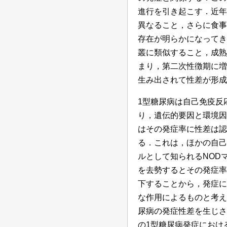
進行を引き起こす．近年
異なること，さらに食事
存在が明らかになってき
叢に類似すること，成熟
まり，第二次性徴期に増
生み出されて性差が形成
1型糖尿病は自己免疫反
り，遺伝的要因と環境因
はその発症率に性差は認
る．これは，ほかの自己
ルとして知られるNOD
を去勢するとその発症率
下することから，発症に
な作用によるものと考え
尿病の発症性差を生じさ
の1型糖尿病発症におけ