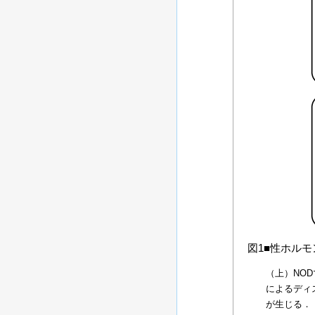
図1■性ホルモ
（上）NO
によるディ
が生じる．