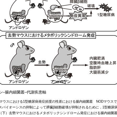
ン–腸内細菌叢–代謝疾患軸
Dマウスにおける1型糖尿病発症頻度の性差における腸内細菌叢 NODマウス
スバイオーシスの抑制によって膵臓β細胞破壊が抑制されるために，1型糖尿
（下）去勢マウスにおけるメタボリックシンドローム発症における腸内細菌