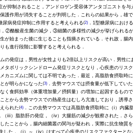
症が抑制されること，アンドロゲン受容体アンタゴニストを与
保護作用が消失することが判明した．これらの結果から，雄で
糖尿病発症抑制に作用すると考えられる
(
2)
．1型糖尿病におけ
加，②酪酸産生菌の減少，③細菌の多様性の減少が挙げられるが
生が始まった後に生じることも指摘されている．それ故，腸内
りも進行段階に影響すると考えられる．
ムの発症は，男性が女性よりも2倍以上リスクが高い．男性に
メタボリックシンドローム発症リスクとなり，心疾患のリスク
メカニズムに関しては不明であった．最近，高脂肪食摂取時に
とが明らかになった
(
3)
．去勢マウスでは摂食量が低下していた
なく食餌効率（体重増加量／摂餌量）の増加に起因するもので
ことから去勢マウスでの熱産生はむしろ亢進しており，誘導さ
えられた
(
4)
．この去勢マウスでは高脂肪食摂取時に（i）内臓
，（iii）脂肪肝の発症，（iv）大腿筋の減少が観察された．
したことから，腸内細菌叢の関与が疑われ，実際に抗生物質を
消失した．（i）～（iv）はすべて心疾患のリスクファクターと