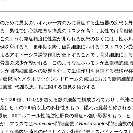
のために男女のいずれか一方のみに発症する生殖器の疾患以外
る．男性では心筋梗塞や痛風のリスクが高く，女性では骨粗鬆
このような発症頻度に性差が見られる疾患の多くには，性ホル
例を挙げると，更年期以降，破骨細胞におけるエストロゲン受
よるアポトーシス誘導作用が低下することで，骨芽細胞による
骨量の減少が導かれる．このような性ホルモンが直接標的細胞
ンが腸内細菌叢への影響を介して生理作用を発揮する機構が存
型糖尿病とメタボリックシンドロームの発症における腸内細菌
細菌叢–代謝疾患」軸に関する知見を紹介する．
そ1,000種，100兆を超える数の細菌で構成されており，単純
叢はヒトの100倍以上の多様性をもつ．隠れた臓器と称される
尿病，非アルコール性脂肪性肝炎の発症へ強い影響をもつ．ヒ
が，マウスでは
Firmicutes
門細菌数／
Bacteroidetes
門細菌数の
ような腸内細菌叢の好ましくない状態（ディスバイオーシス）