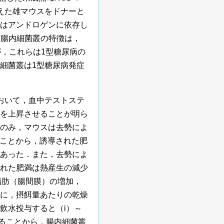
えた雄マウスをドナーと
はアンドロゲンに依存し
る腸内細菌叢の特徴は，
，これらは1型糖尿病の
細菌叢は1型糖尿病発症
おいて，血中テストステ
を上昇させることが明ら
のみ，マウスは去勢によ
ことから，誘導された肥
あった．また，去勢によ
れた肥満は熱産生の減少
脂肪（腸間膜）の増加，
さらに，摂餌量あたりの乾燥
飲水投与すると（i）～
なることから，腸内細菌叢