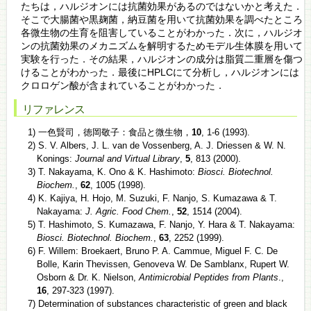
たちは，ハルジオンには抗菌効果があるのではないかと考えた．
そこで大腸菌や黒麹菌，納豆菌を用いて抗菌効果を調べたところ
各微生物の生育を阻害していることがわかった．次に，ハルジオ
ンの抗菌効果のメカニズムを解明するためモデル生体膜を用いて
実験を行った．その結果，ハルジオンの成分は脂質二重層を傷つ
けることがわかった．最後にHPLCにて分析し，ハルジオンには
クロロゲン酸が含まれていることがわかった．
リファレンス
1) 一色賢司，徳岡敬子：食品と微生物，
10
, 1-6 (1993).
2) S. V. Albers, J. L. van de Vossenberg, A. J. Driessen & W. N.
Konings:
Journal and Virtual Library
,
5
, 813 (2000).
3) T. Nakayama, K. Ono & K. Hashimoto:
Biosci. Biotechnol.
Biochem.
,
62
, 1005 (1998).
4) K. Kajiya, H. Hojo, M. Suzuki, F. Nanjo, S. Kumazawa & T.
Nakayama:
J. Agric. Food Chem.
,
52
, 1514 (2004).
5) T. Hashimoto, S. Kumazawa, F. Nanjo, Y. Hara & T. Nakayama:
Biosci. Biotechnol. Biochem.
,
63
, 2252 (1999).
6) F. Willem: Broekaert, Bruno P. A. Cammue, Miguel F. C. De
Bolle, Karin Thevissen, Genoveva W. De Samblanx, Rupert W.
Osborn & Dr. K. Nielson,
Antimicrobial Peptides from Plants
.,
16
, 297-323 (1997).
7) Determination of substances characteristic of green and black