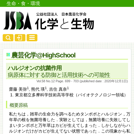
生命・食・環境
農芸化学@HighSchool
ハルジオンの抗菌作用
病原体に対する防御と活用技術への可能性
Vol.58 No.12 Page. 699 - 703 (published date : 2020年12月1日)
1
1
1
齋藤 美弥
,
熊代 瑛
,
吉住 真奈
東京都立多摩科学技術高等学校（バイオテクノロジー領域）
概要原稿
私たちは，雑草の生命力を調べるためタンポポとハルジオン，万
年草の根を無菌培養した．実験としては，無菌培養に失敗してし
まいタンポポと万年草はカビが生えてしまった．しかしながらハ
ルジオンだけがカビが生えてない状態であった．この現象から私