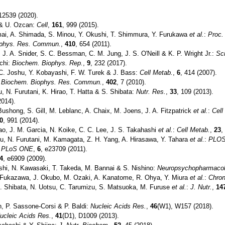
.
112539 (2020).
k & U. Ozcan:
Cell
,
161
, 999 (2015).
mai, A. Shimada, S. Minou, Y. Okushi, T. Shimmura, Y. Furukawa
et al.
:
Proc.
ophys. Res. Commun.
,
410
, 654 (2011).
 J. A. Snider, S. C. Bessman, C. M. Jung, J. S. O'Neill & K. P. Wright Jr.:
Sci
chi:
Biochem. Biophys. Rep.
,
9
, 232 (2017).
C. Joshu, Y. Kobayashi, F. W. Turek & J. Bass:
Cell Metab.
,
6
, 414 (2007).
:
Biochem. Biophys. Res. Commun.
,
402
, 7 (2010).
 N. Furutani, K. Hirao, T. Hatta & S. Shibata:
Nutr. Res.
,
33
, 109 (2013).
2014).
 Bushong, S. Gill, M. Leblanc, A. Chaix, M. Joens, J. A. Fitzpatrick
et al.
:
Cell
0
, 991 (2014).
hao, J. M. Garcia, N. Koike, C. C. Lee, J. S. Takahashi
et al.
:
Cell Metab.
,
23
,
su, N. Furutani, M. Kamagata, Z. H. Yang, A. Hirasawa, Y. Tahara
et al.
:
PLO
:
PLoS ONE
,
6
, e23709 (2011).
4
, e6909 (2009).
shi, N. Kawasaki, T. Takeda, M. Bannai & S. Nishino:
Neuropsychopharmaco
. Fukazawa, J. Okubo, M. Ozaki, A. Kanatome, R. Ohya, Y. Miura
et al.
:
Chron
 S. Shibata, N. Uotsu, C. Tarumizu, S. Matsuoka, M. Furuse
et al.
:
J. Nutr.
,
14
an, P. Sassone-Corsi & P. Baldi:
Nucleic Acids Res.
,
46
(W1), W157 (2018).
ucleic Acids Res.
,
41
(D1), D1009 (2013).