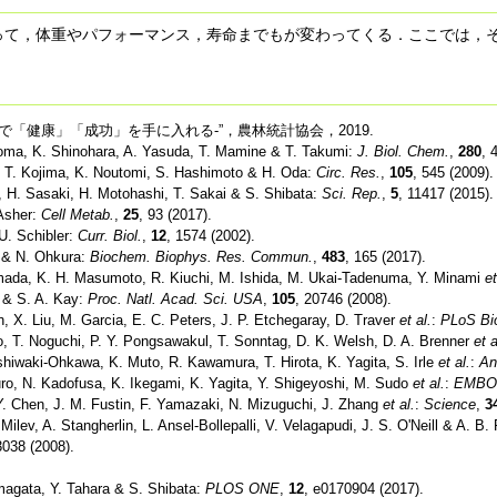
って，体重やパフォーマンス，寿命までもが変わってくる．ここでは，
で「健康」「成功」を手に入れる-”，農林統計協会，2019.
oma, K. Shinohara, A. Yasuda, T. Mamine & T. Takumi:
J. Biol. Chem.
,
280
, 
, T. Kojima, K. Noutomi, S. Hashimoto & H. Oda:
Circ. Res.
,
105
, 545 (2009).
ki, H. Sasaki, H. Motohashi, T. Sakai & S. Shibata:
Sci. Rep.
,
5
, 11417 (2015).
 Asher:
Cell Metab.
,
25
, 93 (2017).
 U. Schibler:
Curr. Biol.
,
12
, 1574 (2002).
 & N. Ohkura:
Biochem. Biophys. Res. Commun.
,
483
, 165 (2017).
Yamada, K. H. Masumoto, R. Kiuchi, M. Ishida, M. Ukai-Tadenuma, Y. Minami
et
z & S. A. Kay:
Proc. Natl. Acad. Sci. USA
,
105
, 20746 (2008).
n, X. Liu, M. Garcia, E. C. Peters, J. P. Etchegaray, D. Traver
et al.
:
PLoS Bio
ko, T. Noguchi, P. Y. Pongsawakul, T. Sonntag, D. K. Welsh, D. A. Brenner
et a
hiwaki-Ohkawa, K. Muto, R. Kawamura, T. Hirota, K. Yagita, S. Irle
et al.
:
An
uro, N. Kadofusa, K. Ikegami, K. Yagita, Y. Shigeyoshi, M. Sudo
et al.
:
EMBO 
 Y. Chen, J. M. Fustin, F. Yamazaki, N. Mizuguchi, J. Zhang
et al.
:
Science
,
3
ilev, A. Stangherlin, L. Ansel-Bollepalli, V. Velagapudi, J. S. O'Neill & A. B
3038 (2008).
magata, Y. Tahara & S. Shibata:
PLOS ONE
,
12
, e0170904 (2017).