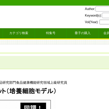
Author:
Keyword(s):
Vol(Year):
カテゴリ検索
特集号
冊子の購入
会
品研究部門食品健康機能研究領域上級研究員