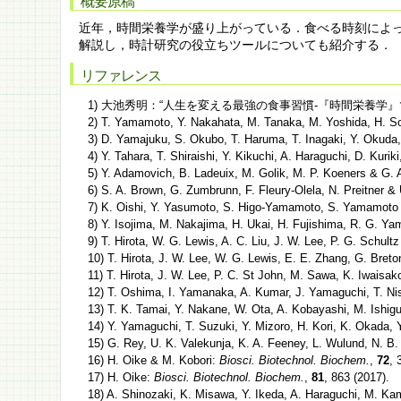
概要原稿
近年，時間栄養学が盛り上がっている．食べる時刻によ
解説し，時計研究の役立ちツールについても紹介する．
リファレンス
1) 大池秀明：“人生を変える最強の食事習慣-『時間栄養学』
2) T. Yamamoto, Y. Nakahata, M. Tanaka, M. Yoshida, H. S
3) D. Yamajuku, S. Okubo, T. Haruma, T. Inagaki, Y. Okuda
4) Y. Tahara, T. Shiraishi, Y. Kikuchi, A. Haraguchi, D. Kuri
5) Y. Adamovich, B. Ladeuix, M. Golik, M. P. Koeners & G.
6) S. A. Brown, G. Zumbrunn, F. Fleury-Olela, N. Preitner &
7) K. Oishi, Y. Yasumoto, S. Higo-Yamamoto, S. Yamamoto
8) Y. Isojima, M. Nakajima, H. Ukai, H. Fujishima, R. G. 
9) T. Hirota, W. G. Lewis, A. C. Liu, J. W. Lee, P. G. Schult
10) T. Hirota, J. W. Lee, W. G. Lewis, E. E. Zhang, G. Breto
11) T. Hirota, J. W. Lee, P. C. St John, M. Sawa, K. Iwaisa
12) T. Oshima, I. Yamanaka, A. Kumar, J. Yamaguchi, T. Nis
13) T. K. Tamai, Y. Nakane, W. Ota, A. Kobayashi, M. Ishig
14) Y. Yamaguchi, T. Suzuki, Y. Mizoro, H. Kori, K. Okada,
15) G. Rey, U. K. Valekunja, K. A. Feeney, L. Wulund, N. B. M
16) H. Oike & M. Kobori:
Biosci. Biotechnol. Biochem.
,
72
, 
17) H. Oike:
Biosci. Biotechnol. Biochem.
,
81
, 863 (2017).
18) A. Shinozaki, K. Misawa, Y. Ikeda, A. Haraguchi, M. Ka