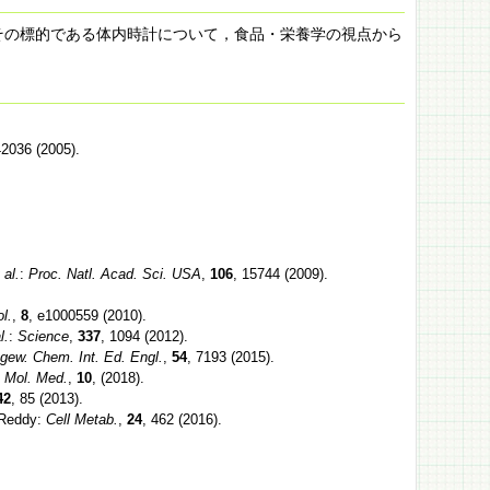
その標的である体内時計について，食品・栄養学の視点から
42036 (2005).
 al.
:
Proc. Natl. Acad. Sci. USA
,
106
, 15744 (2009).
l.
,
8
, e1000559 (2010).
l.
:
Science
,
337
, 1094 (2012).
gew. Chem. Int. Ed. Engl.
,
54
, 7193 (2015).
Mol. Med.
,
10
, (2018).
42
, 85 (2013).
. Reddy:
Cell Metab.
,
24
, 462 (2016).