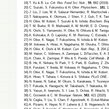
19) T. Xu & B. Lu:
Crit. Rev. Food Sci. Nutr.
,
59
, 882 (2019)
20) C. Suzuki, S. Fukumitsu & H. Oike:
Phytochem.
,
181
, 
21) J. Liu, J. Lee, M. A. Salazar Hernandez, R. Mazitsche
22) T. Nakayama, K. Okimura, J. Shen, Y. J. Guh, T. K. Ta
23) H. Oike, M. Kobori, T. Suzuki & N. Ishida:
Biochem. Bi
24) T. M. Burke, R. R. Markwald, A. W. McHill, E. D. Chinoy,
25) K. Oishi, S. Yamamoto, H. Oike, N. Ohkura & M. Tanigu
26) A. Kohsaka, A. D. Laposky, K. M. Ramsey, C. Estrada, 
27) H. Oike, K. Nagai, T. Fukushima, N. Ishida & M. Kobori
28) M. Itokawa, A. Hirao, H. Nagahama, M. Otsuka, T. Ohtsu,
29) H. Oike, K. Oishi & M. Kobori:
Curr. Nutr. Rep.
,
3
, 204 (
30) M. Hatori, C. Vollmers, A. Zarrinpar, L. DiTacchio, E. A.
31) A. Chaix, A. Zarrinpar, P. Miu & S. Panda:
Cell Metab.
,
2
32) B. He, K. Nohara, N. Park, Y. S. Park, B. Guillory, Z. Z
33) A. Furutani, Y. Ikeda, M. Itokawa, H. Nagahama, T. Oht
34) H. Oike, K. Nagai, T. Fukushima, N. Ishida & M. Kobori
35) A. Hirao, Y. Tahara, I. Kimura & S. Shibata:
PLoS ONE
,
36) N. Kawai, N. Sakai, M. Okuro, S. Karakawa, Y. Tsuneyo
37) T. Fukuda, A. Haraguchi, M. Takahashi, T. Nakaoka, M
38) S. Yasuo, A. Iwamoto, S. I. Lee, S. Ochiai, R. Hitachi,
39) C. Gizowski & C. W. Bourque:
Nature
,
583
, 421 (2020).
40) N. Ceglia, Y. Liu, S. Chen, F. Agostinelli, K. Eckel-Mah
41) A. Pizarro, K. Hayer, N. F. Lahens & J. B. Hogenesch:
N