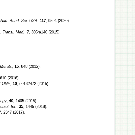
 Natl. Acad. Sci. USA
,
117
, 9594 (2020).
. Transl. Med.
,
7
, 305ra146 (2015).
 Metab.
,
15
, 848 (2012).
 610 (2016).
S ONE
,
10
, e0132472 (2015).
logy
,
40
, 1405 (2015).
obiol. Int.
,
35
, 1445 (2018).
7
, 2347 (2017).