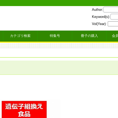
Author:
Keyword(s):
Vol(Year):
カテゴリ検索
特集号
冊子の購入
会