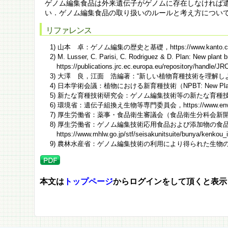
ゲノム編集食品は外来遺伝子がゲノムに存在しなければ
い．ゲノム編集食品の取り扱いのルールと考え方につい
リファレンス
1) 山本 卓：ゲノム編集の歴史と基礎，https://www.kanto.co.jp/dc
2) M. Lusser, C. Parisi, C. Rodriguez & D. Plan: New plant 
https://publications.jrc.ec.europa.eu/repository/handle/J
3) 大澤 良，江面 浩編著：“新しい植物育種技術を理解しよう-NBT(new
4) 日本学術会議：植物における新育種技術（NPBT: New Plant Breeding
5) 新たな育種技術研究会：ゲノム編集技術等の新たな育種技術（NPBT）を用いた
6) 環境省：遺伝子組換え生物等専門委員会，https://www.env.go.jp/co
7) 厚生労働省：薬事・食品衛生審議会（食品衛生分科会新開発食品調査部会遺伝子組
8) 厚生労働省：ゲノム編集技術応用食品および添加物の
https://www.mhlw.go.jp/stf/seisakunitsuite/bunya/kenko
9) 農林水産省：ゲノム編集技術の利用により得られた生物の情報提供の手続，https:/
本文は
トップページ
からログインをして頂くと表示