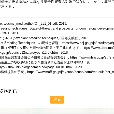
遺伝子組換え食品とは異なり安全性審査の対象ではない．しかし，義務
て述べる．
ms_media/other/CT_251_01.pdf, 2019.
breeding techniques. State-of-the-art and prospects for commercial developme
RC63971, 2011.
 plant breeding techniques)-”国際文献社，2013.
 Techniques）の現状と課題，https://www.scj.go.jp/ja/info/kohyo/pdf/ko
農作物の開発・実用化に向けて，https://www.affrc.maff.go.jp/docs/co
uncil/12nature/yoshi12-07.html, 2018.
換え食品等調査会），https://www.mhlw.go.jp/stf/shingi/shingi-
食品衛生上の取扱要領に基づき届出された食品および添加物一覧，
u_iryou/shokuhin/bio/genomed/newpage_00010.html, 2020.
/www.maff.go.jp/j/syouan/nouan/carta/tetuduki/nbt_tetuzu
されます。