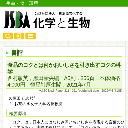
生命・食・環境
書評
食品のコクとは何かおいしさを引き出すコクの科
学
西村敏英，黒田素央編 A5判，256頁，本体価格
4,000円 恒星社厚生閣，2021年7月
Vol.60 No.6 Page. 311 - 311 (published date : 2022年6月1日)
1
久保田 紀久枝
お茶の水女子大学名誉教授
概要原稿
「コク」は，日本人にはなじみ深いおいしさを表現する言葉のひ
とつであるが，実際の食品において，「コクがある」というのは