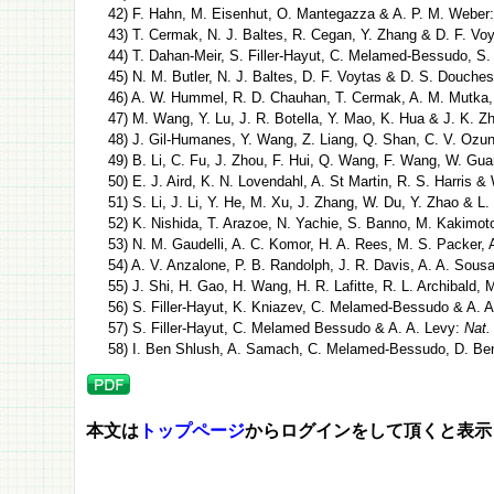
42) F. Hahn, M. Eisenhut, O. Mantegazza & A. P. M. Weber
43) T. Cermak, N. J. Baltes, R. Cegan, Y. Zhang & D. F. Vo
44) T. Dahan-Meir, S. Filler-Hayut, C. Melamed-Bessudo, S
45) N. M. Butler, N. J. Baltes, D. F. Voytas & D. S. Douche
46) A. W. Hummel, R. D. Chauhan, T. Cermak, A. M. Mutka, A
47) M. Wang, Y. Lu, J. R. Botella, Y. Mao, K. Hua & J. K. Z
48) J. Gil-Humanes, Y. Wang, Z. Liang, Q. Shan, C. V. Ozun
49) B. Li, C. Fu, J. Zhou, F. Hui, Q. Wang, F. Wang, W. Gua
50) E. J. Aird, K. N. Lovendahl, A. St Martin, R. S. Harris 
51) S. Li, J. Li, Y. He, M. Xu, J. Zhang, W. Du, Y. Zhao & L.
52) K. Nishida, T. Arazoe, N. Yachie, S. Banno, M. Kakimot
53) N. M. Gaudelli, A. C. Komor, H. A. Rees, M. S. Packer, 
54) A. V. Anzalone, P. B. Randolph, J. R. Davis, A. A. Sous
55) J. Shi, H. Gao, H. Wang, H. R. Lafitte, R. L. Archibald
56) S. Filler-Hayut, K. Kniazev, C. Melamed-Bessudo & A. 
57) S. Filler-Hayut, C. Melamed Bessudo & A. A. Levy:
Nat
58) I. Ben Shlush, A. Samach, C. Melamed-Bessudo, D. Ben-
本文は
トップページ
からログインをして頂くと表示