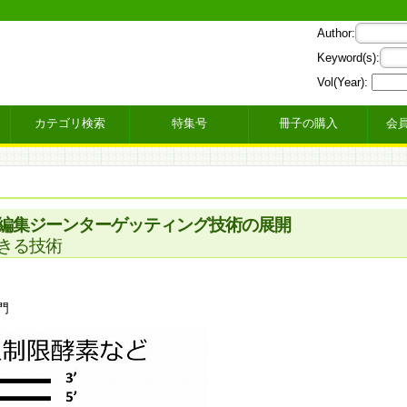
Author:
Keyword(s):
Vol(Year):
カテゴリ検索
特集号
冊子の購入
会
編集ジーンターゲッティング技術の展開
きる技術
門