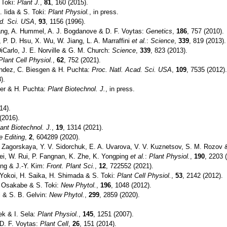
 Toki:
Plant J.
,
81
, 160 (2015).
. Iida & S. Toki:
Plant Physiol.
, in press.
ad. Sci. USA
,
93
, 1156 (1996).
hang, A. Hummel, A. J. Bogdanove & D. F. Voytas:
Genetics
,
186
, 757 (2010).
, P. D. Hsu, X. Wu, W. Jiang, L. A. Marraffini
et al.
:
Science
,
339
, 819 (2013).
DiCarlo, J. E. Norville & G. M. Church:
Science
,
339
, 823 (2013).
Plant Cell Physiol.
,
62
, 752 (2021).
nandez, C. Biesgen & H. Puchta:
Proc. Natl. Acad. Sci. USA
,
109
, 7535 (2012)
).
sier & H. Puchta:
Plant Biotechnol. J.
, in press.
14).
(2016).
ant Biotechnol. J.
,
19
, 1314 (2021).
 Editing
,
2
, 604289 (2020).
. Zagorskaya, Y. V. Sidorchuk, E. A. Uvarova, V. V. Kuznetsov, S. M. Rozov
 Lei, W. Rui, P. Fangnan, K. Zhe, K. Yongping
et al.
:
Plant Physiol.
,
190
, 2203 
ong & J.-Y. Kim:
Front. Plant Sci.
,
12
, 722552 (2021).
-Yokoi, H. Saika, H. Shimada & S. Toki:
Plant Cell Physiol.
,
53
, 2142 (2012).
. Osakabe & S. Toki:
New Phytol.
,
196
, 1048 (2012).
i & S. B. Gelvin:
New Phytol.
,
299
, 2859 (2020).
ek & I. Sela:
Plant Physiol.
,
145
, 1251 (2007).
 D. F. Voytas:
Plant Cell
,
26
, 151 (2014).