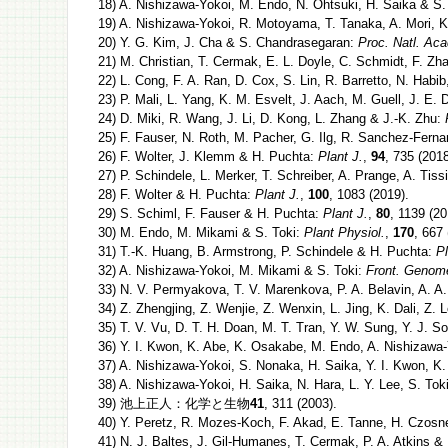
18) A. Nishizawa-Yokoi, M. Endo, N. Ohtsuki, H. Saika & S.
19) A. Nishizawa-Yokoi, R. Motoyama, T. Tanaka, A. Mori, K
20) Y. G. Kim, J. Cha & S. Chandrasegaran:
Proc. Natl. Ac
21) M. Christian, T. Cermak, E. L. Doyle, C. Schmidt, F. Z
22) L. Cong, F. A. Ran, D. Cox, S. Lin, R. Barretto, N. Habib
23) P. Mali, L. Yang, K. M. Esvelt, J. Aach, M. Guell, J. E. 
24) D. Miki, R. Wang, J. Li, D. Kong, L. Zhang & J.-K. Zhu:
25) F. Fauser, N. Roth, M. Pacher, G. Ilg, R. Sanchez-Fer
26) F. Wolter, J. Klemm & H. Puchta:
Plant J.
,
94
, 735 (2018
27) P. Schindele, L. Merker, T. Schreiber, A. Prange, A. Tis
28) F. Wolter & H. Puchta:
Plant J.
,
100
, 1083 (2019).
29) S. Schiml, F. Fauser & H. Puchta:
Plant J.
,
80
, 1139 (20
30) M. Endo, M. Mikami & S. Toki:
Plant Physiol.
,
170
, 667 
31) T.-K. Huang, B. Armstrong, P. Schindele & H. Puchta:
Pl
32) A. Nishizawa-Yokoi, M. Mikami & S. Toki:
Front. Genome
33) N. V. Permyakova, T. V. Marenkova, P. A. Belavin, A. A
34) Z. Zhengjing, Z. Wenjie, Z. Wenxin, L. Jing, K. Dali, Z.
35) T. V. Vu, D. T. H. Doan, M. T. Tran, Y. W. Sung, Y. J. S
36) Y. I. Kwon, K. Abe, K. Osakabe, M. Endo, A. Nishizawa
37) A. Nishizawa-Yokoi, S. Nonaka, H. Saika, Y. I. Kwon, K
38) A. Nishizawa-Yokoi, H. Saika, N. Hara, L. Y. Lee, S. Tok
39) 池上正人：化学と生物
41
, 311 (2003).
40) Y. Peretz, R. Mozes-Koch, F. Akad, E. Tanne, H. Czosn
41) N. J. Baltes, J. Gil-Humanes, T. Cermak, P. A. Atkins &