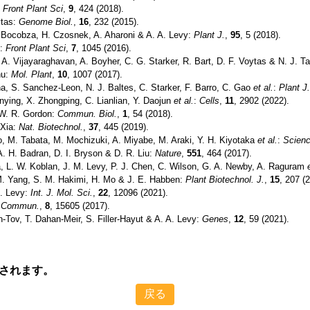
:
Front Plant Sci
,
9
, 424 (2018).
ytas:
Genome Biol.
,
16
, 232 (2015).
. Bocobza, H. Czosnek, A. Aharoni & A. A. Levy:
Plant J.
,
95
, 5 (2018).
s:
Front Plant Sci
,
7
, 1045 (2016).
. Vijayaraghavan, A. Boyher, C. G. Starker, R. Bart, D. F. Voytas & N. J. Ta
hu:
Mol. Plant
,
10
, 1007 (2017).
a, S. Sanchez-Leon, N. J. Baltes, C. Starker, F. Barro, C. Gao
et al.
:
Plant J
nying, X. Zhongping, C. Lianlian, Y. Daojun
et al.
:
Cells
,
11
, 2902 (2022).
& W. R. Gordon:
Commun. Biol.
,
1
, 54 (2018).
 Xia:
Nat. Biotechnol.
,
37
, 445 (2019).
o, M. Tabata, M. Mochizuki, A. Miyabe, M. Araki, Y. H. Kiyotaka
et al.
:
Scien
A. H. Badran, D. I. Bryson & D. R. Liu:
Nature
,
551
, 464 (2017).
a, L. W. Koblan, J. M. Levy, P. J. Chen, C. Wilson, G. A. Newby, A. Raguram
, M. Yang, S. M. Hakimi, H. Mo & J. E. Habben:
Plant Biotechnol. J.
,
15
, 207 (
A. Levy:
Int. J. Mol. Sci.
,
22
, 12096 (2021).
. Commun.
,
8
, 15605 (2017).
Tov, T. Dahan-Meir, S. Filler-Hayut & A. A. Levy:
Genes
,
12
, 59 (2021).
されます。