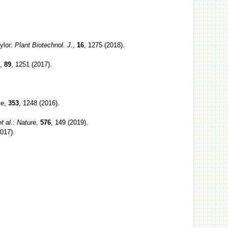
ylor:
Plant Biotechnol. J.
,
16
, 1275 (2018).
.
,
89
, 1251 (2017).
ce
,
353
, 1248 (2016).
et al.
:
Nature
,
576
, 149 (2019).
2017).