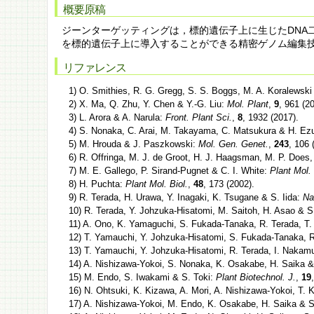
概要原稿
ジーンターゲッティングは，標的遺伝子上に生じたDNA
を標的遺伝子上に導入することができる精密ゲノム編集
リファレンス
1) O. Smithies, R. G. Gregg, S. S. Boggs, M. A. Koralewski
2) X. Ma, Q. Zhu, Y. Chen & Y.-G. Liu:
Mol. Plant
,
9
, 961 (2
3) L. Arora & A. Narula:
Front. Plant Sci.
,
8
, 1932 (2017).
4) S. Nonaka, C. Arai, M. Takayama, C. Matsukura & H. Ez
5) M. Hrouda & J. Paszkowski:
Mol. Gen. Genet.
,
243
, 106 
6) R. Offringa, M. J. de Groot, H. J. Haagsman, M. P. Does
7) M. E. Gallego, P. Sirand-Pugnet & C. I. White:
Plant Mol. 
8) H. Puchta:
Plant Mol. Biol.
,
48
, 173 (2002).
9) R. Terada, H. Urawa, Y. Inagaki, K. Tsugane & S. Iida:
Na
10) R. Terada, Y. Johzuka-Hisatomi, M. Saitoh, H. Asao & S
11) A. Ono, K. Yamaguchi, S. Fukada-Tanaka, R. Terada, T. 
12) T. Yamauchi, Y. Johzuka-Hisatomi, S. Fukada-Tanaka, R
13) T. Yamauchi, Y. Johzuka-Hisatomi, R. Terada, I. Nakamu
14) A. Nishizawa-Yokoi, S. Nonaka, K. Osakabe, H. Saika &
15) M. Endo, S. Iwakami & S. Toki:
Plant Biotechnol. J.
,
19
16) N. Ohtsuki, K. Kizawa, A. Mori, A. Nishizawa-Yokoi, T
17) A. Nishizawa-Yokoi, M. Endo, K. Osakabe, H. Saika & S