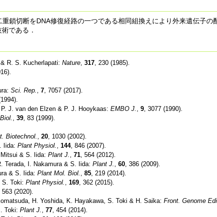
二重鎖切断をDNA修復経路の一つである相同組換えにより外来遺伝子
技術である．
 & R. S. Kucherlapati:
Nature
,
317
, 230 (1985).
016).
ura:
Sci. Rep.
,
7
, 7057 (2017).
(1994).
, P. J. van den Elzen & P. J. Hooykaas:
EMBO J.
,
9
, 3077 (1990).
Biol.
,
39
, 83 (1999).
t. Biotechnol.
,
20
, 1030 (2002).
. Iida:
Plant Physiol.
,
144
, 846 (2007).
Mitsui & S. Iida:
Plant J.
,
71
, 564 (2012).
. Terada, I. Nakamura & S. Iida:
Plant J.
,
60
, 386 (2009).
ra & S. Iida:
Plant Mol. Biol.
,
85
, 219 (2014).
 S. Toki:
Plant Physiol.
,
169
, 362 (2015).
, 563 (2020).
. Komatsuda, H. Yoshida, K. Hayakawa, S. Toki & H. Saika:
Front. Genome Edi
. Toki:
Plant J.
,
77
, 454 (2014).