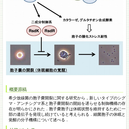
概要原稿
希少放線菌の胞子嚢開裂に関する研究から，新しいタイプのシグ
マ・アンチシグマ系と胞子嚢開裂の開始を遅らせる制御機構の存
在が明らかにされた．胞子嚢胞子は休眠状態を維持するために一
部の遺伝子を発現し続けていると考えられる．細菌胞子の休眠と
覚醒の分子機構について述べる．