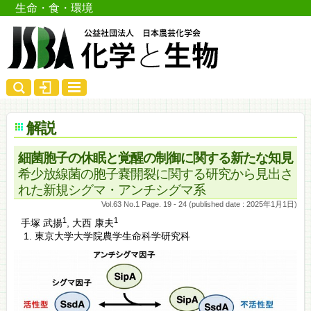
生命・食・環境
解説
細菌胞子の休眠と覚醒の制御に関する新たな知見
希少放線菌の胞子嚢開裂に関する研究から見出さ
れた新規シグマ・アンチシグマ系
Vol.63 No.1 Page. 19 - 24 (published date : 2025年1月1日)
1
1
手塚 武揚
,
大西 康夫
東京大学大学院農学生命科学研究科