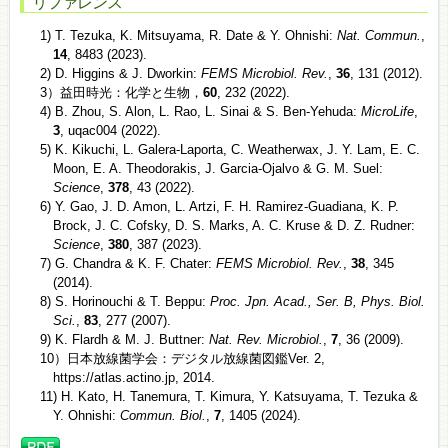
リファレンス
1) T. Tezuka, K. Mitsuyama, R. Date & Y. Ohnishi:
Nat. Commun.
,
14
, 8483 (2023).
2) D. Higgins & J. Dworkin:
FEMS Microbiol. Rev.
,
36
, 131 (2012).
3）益田時光：化学と生物，
60
, 232 (2022).
4) B. Zhou, S. Alon, L. Rao, L. Sinai & S. Ben-Yehuda:
MicroLife
,
3
, uqac004 (2022).
5) K. Kikuchi, L. Galera-Laporta, C. Weatherwax, J. Y. Lam, E. C.
Moon, E. A. Theodorakis, J. Garcia-Ojalvo & G. M. Suel:
Science
,
378
, 43 (2022).
6) Y. Gao, J. D. Amon, L. Artzi, F. H. Ramirez-Guadiana, K. P.
Brock, J. C. Cofsky, D. S. Marks, A. C. Kruse & D. Z. Rudner:
Science
,
380
, 387 (2023).
7) G. Chandra & K. F. Chater:
FEMS Microbiol. Rev.
,
38
, 345
(2014).
8) S. Horinouchi & T. Beppu:
Proc. Jpn. Acad., Ser. B, Phys. Biol.
Sci.
,
83
, 277 (2007).
9) K. Flardh & M. J. Buttner:
Nat. Rev. Microbiol.
,
7
, 36 (2009).
10）日本放線菌学会：デジタル放線菌図鑑Ver. 2,
https://atlas.actino.jp, 2014.
11) H. Kato, H. Tanemura, T. Kimura, Y. Katsuyama, T. Tezuka &
Y. Ohnishi:
Commun. Biol.
,
7
, 1405 (2024).