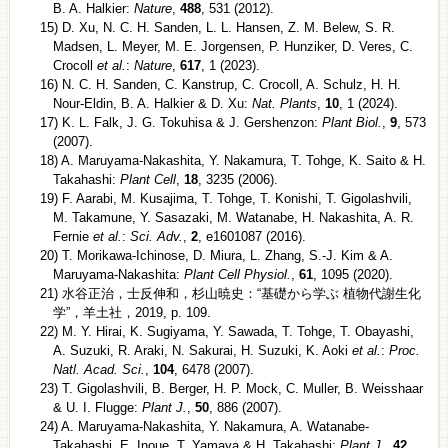
B. A. Halkier:
Nature
,
488
, 531 (2012).
15) D. Xu, N. C. H. Sanden, L. L. Hansen, Z. M. Belew, S. R.
Madsen, L. Meyer, M. E. Jorgensen, P. Hunziker, D. Veres, C.
Crocoll
et al.
:
Nature
,
617
, 1 (2023).
16) N. C. H. Sanden, C. Kanstrup, C. Crocoll, A. Schulz, H. H.
Nour-Eldin, B. A. Halkier & D. Xu:
Nat. Plants
,
10
, 1 (2024).
17) K. L. Falk, J. G. Tokuhisa & J. Gershenzon:
Plant Biol.
,
9
, 573
(2007).
18) A. Maruyama-Nakashita, Y. Nakamura, T. Tohge, K. Saito & H.
Takahashi:
Plant Cell
,
18
, 3235 (2006).
19) F. Aarabi, M. Kusajima, T. Tohge, T. Konishi, T. Gigolashvili,
M. Takamune, Y. Sasazaki, M. Watanabe, H. Nakashita, A. R.
Fernie
et al.
:
Sci. Adv.
,
2
, e1601087 (2016).
20) T. Morikawa-Ichinose, D. Miura, L. Zhang, S.-J. Kim & A.
Maruyama-Nakashita:
Plant Cell Physiol.
,
61
, 1095 (2020).
21) 水谷正治，士反伸和，杉山暁史：“基礎から学ぶ 植物代謝生化
学”，羊土社，2019, p. 109.
22) M. Y. Hirai, K. Sugiyama, Y. Sawada, T. Tohge, T. Obayashi,
A. Suzuki, R. Araki, N. Sakurai, H. Suzuki, K. Aoki
et al.
:
Proc.
Natl. Acad. Sci.
,
104
, 6478 (2007).
23) T. Gigolashvili, B. Berger, H. P. Mock, C. Muller, B. Weisshaar
& U. I. Flugge:
Plant J.
,
50
, 886 (2007).
24) A. Maruyama-Nakashita, Y. Nakamura, A. Watanabe-
Takahashi, E. Inoue, T. Yamaya & H. Takahashi:
Plant J.
,
42
,