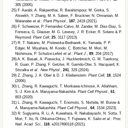
305 (2005).
25) F. Aarabi, A. Rakpenthai, R. Barahimipour, M. Gorka, S.
Alseekh, Y. Zhang, M. A. Salem, F. Bruckner, N. Omranian, M.
Watanabe
et al.
:
Plant Physiol.
,
187
, 2419 (2021).
26) F. Schweizer, P. Fernandez-Calvo, M. Zander, M. Diez-Diaz, S.
Fonseca, G. Glauser, M. G. Lewsey, J. R. Ecker, R. Solano & P.
Reymond:
Plant Cell
,
25
, 3117 (2013).
27) R. T. Nakano, M. Pislewska-Bednarek, K. Yamada, P. P.
Edger, M. Miyahara, M. Kondo, C. Bottcher, M. Mori, M.
Nishimura, P. Schulze-Lefert
et al.
:
Plant J.
,
89
, 204 (2017).
28) A. K. Basak, A. Piasecka, J. Hucklenbroich, G. M. Tuerksoy,
R. Guan, P. Zhang, F. Getzke, R. Garrido-Oter, S. Hacquard, K.
Strzalka
et al.
:
New Phytol.
,
241
, 329 (2024).
29) Z. Zhang, J. A. Ober & D. J. Kliebenstein:
Plant Cell
,
18
, 1524
(2006).
30) L. Zhang, R. Kawaguchi, T. Morikawa-Ichinose, A. Allahham,
S.-J. Kim & A. Maruyama-Nakashita:
Plant Cell Physiol.
,
61
,
803 (2020).
31) L. Zhang, R. Kawaguchi, T. Enomoto, S. Nishida, M. Burow &
A. Maruyama-Nakashita:
Plant Cell Physiol.
,
64
, 1534 (2023).
32) R. Sugiyama, R. Li, A. Kuwahara, R. Nakabayashi, N. Sotta, T.
Mori, T. Ito, N. Ohkama-Ohtsu, T. Fujiwara, K. Saito
et al.
:
Proc.
Natl. Acad. Sci.
,
118
, e2017890118 (2021).