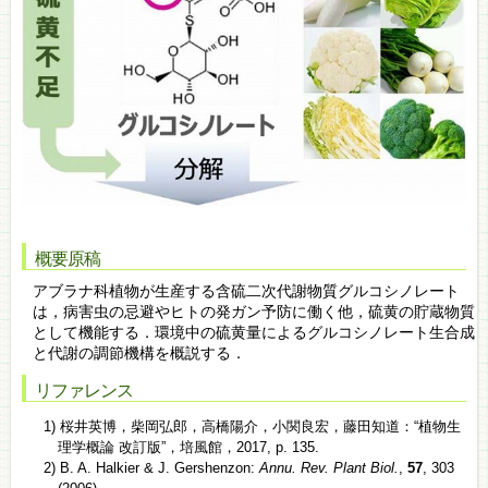
概要原稿
アブラナ科植物が生産する含硫二次代謝物質グルコシノレート
は，病害虫の忌避やヒトの発ガン予防に働く他，硫黄の貯蔵物質
として機能する．環境中の硫黄量によるグルコシノレート生合成
と代謝の調節機構を概説する．
リファレンス
1) 桜井英博，柴岡弘郎，高橋陽介，小関良宏，藤田知道：“植物生
理学概論 改訂版”，培風館，2017, p. 135.
2) B. A. Halkier & J. Gershenzon:
Annu. Rev. Plant Biol.
,
57
, 303