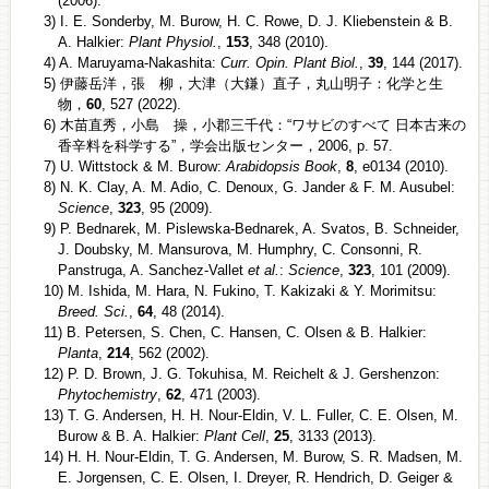
(2006).
3) I. E. Sonderby, M. Burow, H. C. Rowe, D. J. Kliebenstein & B.
A. Halkier:
Plant Physiol.
,
153
, 348 (2010).
4) A. Maruyama-Nakashita:
Curr. Opin. Plant Biol.
,
39
, 144 (2017).
5) 伊藤岳洋，張 柳，大津（大鎌）直子，丸山明子：化学と生
物，
60
, 527 (2022).
6) 木苗直秀，小島 操，小郡三千代：“ワサビのすべて 日本古来の
香辛料を科学する”，学会出版センター，2006, p. 57.
7) U. Wittstock & M. Burow:
Arabidopsis Book
,
8
, e0134 (2010).
8) N. K. Clay, A. M. Adio, C. Denoux, G. Jander & F. M. Ausubel:
Science
,
323
, 95 (2009).
9) P. Bednarek, M. Pislewska-Bednarek, A. Svatos, B. Schneider,
J. Doubsky, M. Mansurova, M. Humphry, C. Consonni, R.
Panstruga, A. Sanchez-Vallet
et al.
:
Science
,
323
, 101 (2009).
10) M. Ishida, M. Hara, N. Fukino, T. Kakizaki & Y. Morimitsu:
Breed. Sci.
,
64
, 48 (2014).
11) B. Petersen, S. Chen, C. Hansen, C. Olsen & B. Halkier:
Planta
,
214
, 562 (2002).
12) P. D. Brown, J. G. Tokuhisa, M. Reichelt & J. Gershenzon:
Phytochemistry
,
62
, 471 (2003).
13) T. G. Andersen, H. H. Nour-Eldin, V. L. Fuller, C. E. Olsen, M.
Burow & B. A. Halkier:
Plant Cell
,
25
, 3133 (2013).
14) H. H. Nour-Eldin, T. G. Andersen, M. Burow, S. R. Madsen, M.
E. Jorgensen, C. E. Olsen, I. Dreyer, R. Hendrich, D. Geiger &