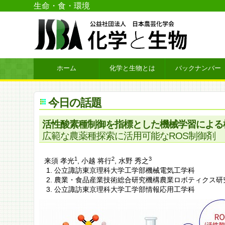
生命・食・環境
ホーム
化学と生物とは
バックナンバー
今日の話題
活性酸素種制御を指標とした機械学習による
広範な農薬種探索に活用可能なROS制御剤
1
2
3
来須 孝光
,
小越 将行
,
水野 秀之
公立諏訪東京理科大学工学部機械電気工学科
農業・食品産業技術総合研究機構農業ロボティクス研
公立諏訪東京理科大学工学部情報応用工学科