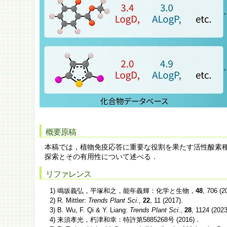
概要原稿
本稿では，植物免疫応答に重要な役割を果たす活性酸素
探索とその有用性について述べる．
リファレンス
1) 鳴坂義弘，平塚和之，能年義輝：化学と生物，
48
, 706 (2
2) R. Mittler:
Trends Plant Sci.
,
22
, 11 (2017).
3) B. Wu, F. Qi & Y. Liang:
Trends Plant Sci.
,
28
, 1124 (2023
4) 来須孝光，朽津和幸：特許第5885268号 (2016)．