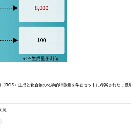
種（ROS）生成と化合物の化学的特徴量を学習セットに考案された，低
010).
).