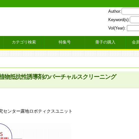
Author:
Keyword(s):
Vol(Year):
カテゴリ検索
特集号
冊子の購入
会
植物抵抗性誘導剤のバーチャルスクリーニング
究センター露地ロボティクスユニット