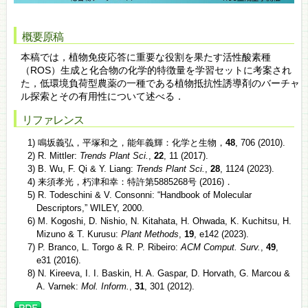
概要原稿
本稿では，植物免疫応答に重要な役割を果たす活性酸素種
（ROS）生成と化合物の化学的特徴量を学習セットに考案され
た，低環境負荷型農薬の一種である植物抵抗性誘導剤のバーチャ
ル探索とその有用性について述べる．
リファレンス
1) 鳴坂義弘，平塚和之，能年義輝：化学と生物，
48
, 706 (2010).
2) R. Mittler:
Trends Plant Sci.
,
22
, 11 (2017).
3) B. Wu, F. Qi & Y. Liang:
Trends Plant Sci.
,
28
, 1124 (2023).
4) 来須孝光，朽津和幸：特許第5885268号 (2016)．
5) R. Todeschini & V. Consonni: “Handbook of Molecular
Descriptors,” WILEY, 2000.
6) M. Kogoshi, D. Nishio, N. Kitahata, H. Ohwada, K. Kuchitsu, H.
Mizuno & T. Kurusu:
Plant Methods
,
19
, e142 (2023).
7) P. Branco, L. Torgo & R. P. Ribeiro:
ACM Comput. Surv.
,
49
,
e31 (2016).
8) N. Kireeva, I. I. Baskin, H. A. Gaspar, D. Horvath, G. Marcou &
A. Varnek:
Mol. Inform.
,
31
, 301 (2012).