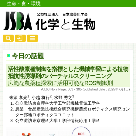
生命・食・環境
今日の話題
活性酸素種制御を指標とした機械学習による植物
抵抗性誘導剤のバーチャルスクリーニング
広範な農薬種探索に活用可能なROS制御剤
Vol.63 No.7 Page. 303 - 305 (published date : 2025年7月1日)
1
2
3
来須 孝光
,
小越 将行
,
水野 秀之
公立諏訪東京理科大学工学部機械電気工学科
農業・食品産業技術総合研究機構農業ロボティクス研究セン
ター露地ロボティクスユニット
公立諏訪東京理科大学工学部情報応用工学科