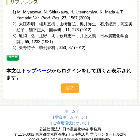
リファレンス
1) M. Miyazawa, N. Shirakawa, H. Utsunomiya, K. Inada & T.
Yamada:
Nat. Prod. Res.
,
23
, 1567 (2009).
2）大江孝明，櫻井直樹，山崎哲弘，奥井弥生，石原紀恵，岡室美
絵子，細平正人：園学研，
11
, 273 (2012).
3）亀岡 弘，辻野 均，藪野恵一，井上文義：日本農芸化学会
誌，
55
, 1233 (1981).
4）矢野詩子：季刊香料，
253
, 37 (2012).
本文は
トップページ
からログインをして頂くと表示され
ます。
[ ホーム ]
[ 学会ホームページ ]
[ ご利用環境について ]
公益社団法人 日本農芸化学会 事務局
〒113-0032 東京都文京区弥生2丁目4番16号 学会センタービル2階
COPYRIGHT © 2026 日本農芸化学会 AllRIGHTS RESERVED.