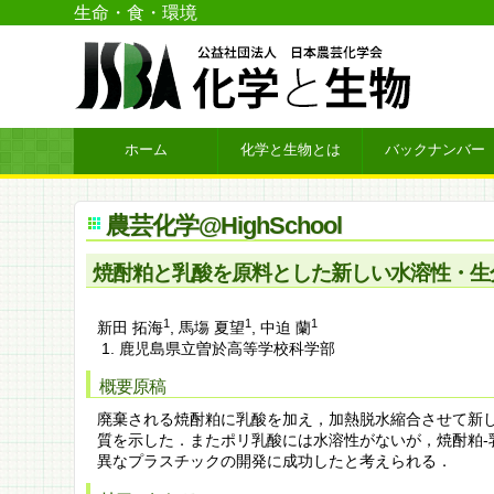
生命・食・環境
ホーム
化学と生物とは
バックナンバー
農芸化学@HighSchool
焼酎粕と乳酸を原料とした新しい水溶性・生
1
1
1
新田 拓海
,
馬塲 夏望
,
中迫 蘭
鹿児島県立曽於高等学校科学部
概要原稿
廃棄される焼酎粕に乳酸を加え，加熱脱水縮合させて新
質を示した．またポリ乳酸には水溶性がないが，焼酎粕
異なプラスチックの開発に成功したと考えられる．