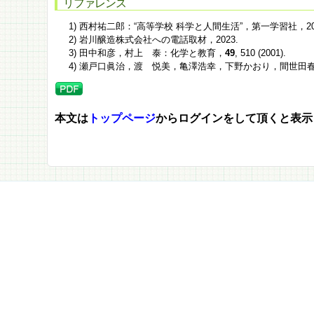
リファレンス
1) 西村祐二郎：“高等学校 科学と人間生活”，第一学習社，20
2) 岩川醸造株式会社への電話取材，2023.
3) 田中和彦，村上 泰：化学と教育，
49
, 510 (2001).
4) 瀬戸口眞治，渡 悦美，亀澤浩幸，下野かおり，間世田春作
本文は
トップページ
からログインをして頂くと表示