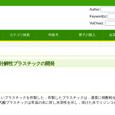
Author:
Keyword(s):
Vol(Year):
カテゴリ検索
特集号
冊子の購入
会
分解性プラスチックの開発
しいプラスチックを作製した．作製したプラスチックは，適度に焼酎粕
-乳酸プラスチックは常温の水に対し水溶性を示し，溶けた水でミジンコ