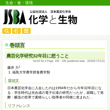
生命・食・環境
巻頭言
農芸化学研究32年目に想うこと
Vol.64 No.4 Page. 195 - 195 (published date : 2026年7月1日)
1
藤井 力
福島大学農学群食農学類
冒頭文
日本農芸化学会に入会したのは1994年だから今年32年目にな
る．学生時代は光合成の電子伝達の研究だったが，就職して発
酵・醸造の世界で素晴らしい指導者や同僚に恵まれた．
リファレンス