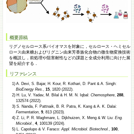
概要原稿
リグノセルロース系バイオマスを対象に，セルロース・ヘミセル
ロース由来糖およびリグニン由来芳香族化合物の微生物変換技術
を概説し，前処理や阻害耐性などの課題と全成分利用に向けた展
望を紹介する．
リファレンス
1) A. Devi, S. Bajar, H. Kour, R. Kothari, D. Pant & A. Singh:
BioEnergy Res.
,
15
, 1820 (2022).
2) H. Lu, V. Yadav, M. Bilal & H. M. N. Iqbal:
Chemosphere
,
288
,
132574 (2022).
3) S. Nanda, F. Pattnaik, B. R. Patra, K. Kang & A. K. Dalai:
Fermentation
,
9
, 813 (2023).
4) Z. Li, P. R. Waghmare, L. Dijkhuizen, X. Meng & W. Liu:
Eng.
Microbiol.
,
4
, 100139 (2024).
5) L. Capolupo & V. Faraco:
Appl. Microbiol. Biotechnol.
,
100
,