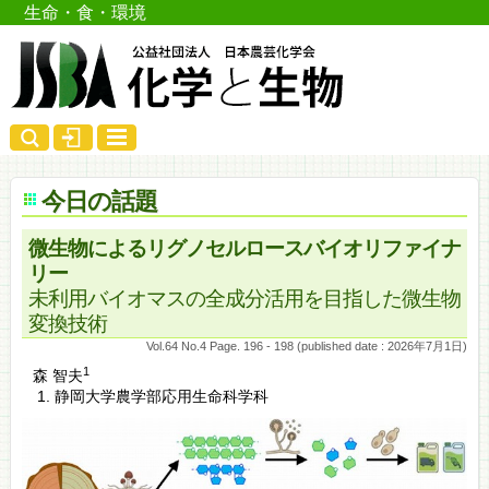
生命・食・環境
今日の話題
微生物によるリグノセルロースバイオリファイナ
リー
未利用バイオマスの全成分活用を目指した微生物
変換技術
Vol.64 No.4 Page. 196 - 198 (published date : 2026年7月1日)
1
森 智夫
静岡大学農学部応用生命科学科