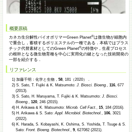
概要原稿
®
カネカ生分解性バイオポリマーGreen Planet
は微生物が細胞内
で重合し，蓄積するポリエステルの一種である．本稿ではプラス
®
チック代替素材としてのGreen Planet
の特徴や，生産プロセス
の根幹となる微生物育種を中心に実用化の鍵となった技術開発の
一部を紹介する．
リファレンス
1) 加藤千明：化学と生物，
58
, 181（2020）．
2) S. Sato, T. Fujiki & K. Matsumoto:
J. Biosci. Bioeng.
,
116
, 677
(2013).
3) S. Sato, H. Maruyama, T. Fujiki & K. Matsumoto:
J. Biosci.
Bioeng.
,
120
, 246 (2015).
4) H. Arikawa & K. Matsumoto:
Microb. Cell Fact.
,
15
, 184 (2016).
5) H. Arikawa & S. Sato:
Appl. Microbiol. Biotechnol.
,
106
, 3021
(2022).
6) K. Harada, S. Kobayashi, K. Oshima, S. Yoshida, T. Tsuge & S.
Sato:
Front. Bioeng. Biotechnol.
,
9
, 627082 (2021).