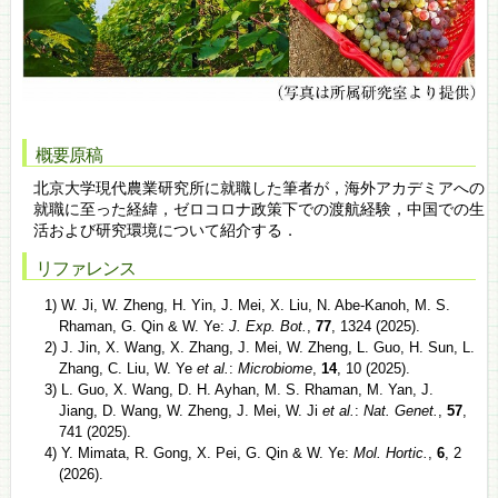
概要原稿
北京大学現代農業研究所に就職した筆者が，海外アカデミアへの
就職に至った経緯，ゼロコロナ政策下での渡航経験，中国での生
活および研究環境について紹介する．
リファレンス
1) W. Ji, W. Zheng, H. Yin, J. Mei, X. Liu, N. Abe-Kanoh, M. S.
Rhaman, G. Qin & W. Ye:
J. Exp. Bot.
,
77
, 1324 (2025).
2) J. Jin, X. Wang, X. Zhang, J. Mei, W. Zheng, L. Guo, H. Sun, L.
Zhang, C. Liu, W. Ye
et al.
:
Microbiome
,
14
, 10 (2025).
3) L. Guo, X. Wang, D. H. Ayhan, M. S. Rhaman, M. Yan, J.
Jiang, D. Wang, W. Zheng, J. Mei, W. Ji
et al.
:
Nat. Genet.
,
57
,
741 (2025).
4) Y. Mimata, R. Gong, X. Pei, G. Qin & W. Ye:
Mol. Hortic.
,
6
, 2
(2026).