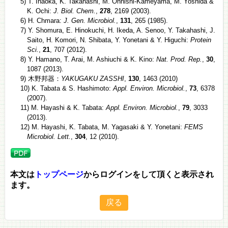
5) T. Inaoka, K. Takahashi, M. Ohnishi-Kameyama, M. Yoshida &
K. Ochi:
J. Biol. Chem.
,
278
, 2169 (2003).
6) H. Chmara:
J. Gen. Microbiol.
,
131
, 265 (1985).
7) Y. Shomura, E. Hinokuchi, H. Ikeda, A. Senoo, Y. Takahashi, J.
Saito, H. Komori, N. Shibata, Y. Yonetani & Y. Higuchi:
Protein
Sci.
,
21
, 707 (2012).
8) Y. Hamano, T. Arai, M. Ashiuchi & K. Kino:
Nat. Prod. Rep.
,
30
,
1087 (2013).
9) 木野邦器：
YAKUGAKU ZASSHI
,
130
, 1463 (2010)
10) K. Tabata & S. Hashimoto:
Appl. Environ. Microbiol.
,
73
, 6378
(2007).
11) M. Hayashi & K. Tabata:
Appl. Environ. Microbiol.
,
79
, 3033
(2013).
12) M. Hayashi, K. Tabata, M. Yagasaki & Y. Yonetani:
FEMS
Microbiol. Lett.
,
304
, 12 (2010).
本文は
トップページ
からログインをして頂くと表示され
ます。