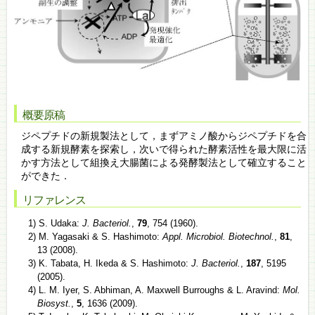
概要原稿
ジペプチドの新規製法として，まずアミノ酸からジペプチドを合
成する新規酵素を探索し，次いで得られた酵素活性を最大限に活
かす方法として組換え大腸菌による発酵製法として確立すること
ができた．
リファレンス
1) S. Udaka:
J. Bacteriol.
,
79
, 754 (1960).
2) M. Yagasaki & S. Hashimoto:
Appl. Microbiol. Biotechnol.
,
81
,
13 (2008).
3) K. Tabata, H. Ikeda & S. Hashimoto:
J. Bacteriol.
,
187
, 5195
(2005).
4) L. M. Iyer, S. Abhiman, A. Maxwell Burroughs & L. Aravind:
Mol.
Biosyst.
,
5
, 1636 (2009).