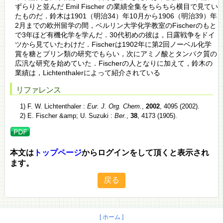
ずらりと並んだ Emil Fischer の業績全集をちらちら横目で見てい
たものだ．鈴木は1901（明治34）年10月から1906（明治39）年
2月までの欧州留学の間，ベルリン大学化学教室のFischerのもと
で3年ほど有機化学を学んだ．30代初めの彼は，日露戦争をドイ
ツから見ていたわけだ．Fischerは1902年に第2回ノーベル化学
賞を糖とプリン類の研究でもらい，次にアミノ酸とタンパク質の
広汎な研究を始めていた．Fischerの人となりに加えて，鈴木の
業績は，Lichtenthalerによって紹介されている
リファレンス
1) F. W. Lichtenthaler :
Eur. J. Org. Chem.
,
2002
, 4095 (2002).
2) E. Fischer &amp; U. Suzuki :
Ber.
,
38
, 4173 (1905).
本文は
トップページ
からログインをして頂くと表示され
ます。
[ ホーム ]