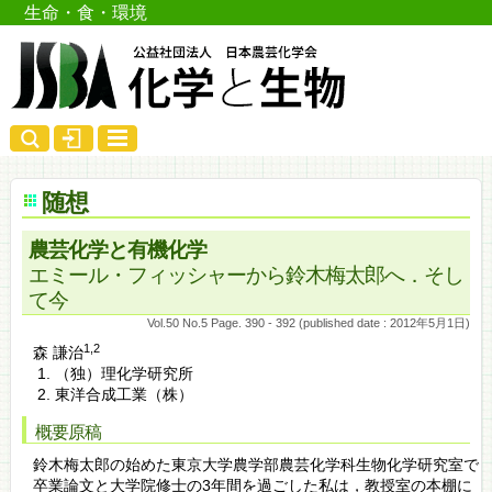
生命・食・環境
随想
農芸化学と有機化学
エミール・フィッシャーから鈴木梅太郎へ．そし
て今
Vol.50 No.5 Page. 390 - 392 (published date : 2012年5月1日)
1,2
森 謙治
（独）理化学研究所
東洋合成工業（株）
概要原稿
鈴木梅太郎の始めた東京大学農学部農芸化学科生物化学研究室で
卒業論文と大学院修士の3年間を過ごした私は，教授室の本棚に