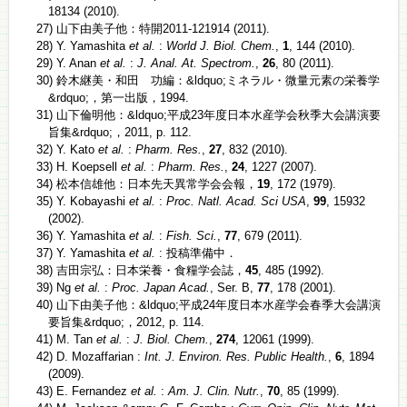
18134 (2010).
27) 山下由美子他：特開2011-121914 (2011).
28) Y. Yamashita
et al.
:
World J. Biol. Chem.
,
1
, 144 (2010).
29) Y. Anan
et al.
:
J. Anal. At. Spectrom.
,
26
, 80 (2011).
30) 鈴木継美・和田 功編：&ldquo;ミネラル・微量元素の栄養学
&rdquo;，第一出版，1994.
31) 山下倫明他：&ldquo;平成23年度日本水産学会秋季大会講演要
旨集&rdquo;，2011, p. 112.
32) Y. Kato
et al.
:
Pharm. Res.
,
27
, 832 (2010).
33) H. Koepsell
et al.
:
Pharm. Res.
,
24
, 1227 (2007).
34) 松本信雄他：日本先天異常学会会報，
19
, 172 (1979).
35) Y. Kobayashi
et al.
:
Proc. Natl. Acad. Sci USA
,
99
, 15932
(2002).
36) Y. Yamashita
et al.
:
Fish. Sci.
,
77
, 679 (2011).
37) Y. Yamashita
et al.
: 投稿準備中．
38) 吉田宗弘：日本栄養・食糧学会誌，
45
, 485 (1992).
39) Ng
et al.
:
Proc. Japan Acad.
, Ser. B,
77
, 178 (2001).
40) 山下由美子他：&ldquo;平成24年度日本水産学会春季大会講演
要旨集&rdquo;，2012, p. 114.
41) M. Tan
et al.
:
J. Biol. Chem.
,
274
, 12061 (1999).
42) D. Mozaffarian :
Int. J. Environ. Res. Public Health.
,
6
, 1894
(2009).
43) E. Fernandez
et al.
:
Am. J. Clin. Nutr.
,
70
, 85 (1999).