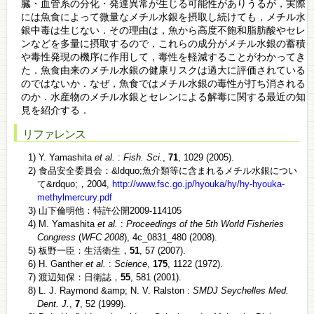
臓・血管系の分化・発達異常が生じる可能性がありうるが，実際
には魚食によって微量なメチル水銀を摂取し続けても，メチル水
銀中毒は生じない．その理由は，魚から高度不飽和脂肪酸やセレ
ンなどを多量に摂取するので，これらの成分がメチル水銀の蓄積
や毒性発現の機序に作用して，毒性を軽減することがわかってき
た．魚食由来のメチル水銀の健康リスクは過大に評価されている
のではないか．なぜ，魚食ではメチル水銀の毒性が打ち消される
のか．水産物のメチル水銀とセレンによる解毒に関する最近の知
見を紹介する．
リファレンス
1) Y. Yamashita
et al.
:
Fish. Sci.
,
71
, 1029 (2005).
2) 食品安全委員会：&ldquo;魚介類等に含まれるメチル水銀につい
て&rdquo;，2004,
http://www.fsc.go.jp/hyouka/hy/hy-hyouka-
methylmercury.pdf
3) 山下倫明他：特許公開2009-114105
4) M. Yamashita
et al.
:
Proceedings of the 5th World Fisheries
Congress
(
WFC 2008
), 4c_0831_480 (2008).
5) 板野一臣：生活衛生，
51
, 57 (2007).
6) H. Ganther
et al.
:
Science
,
175
, 1122 (1972).
7) 渡辺知保：日衛誌，
55
, 581 (2001).
8) L. J. Raymond &amp; N. V. Ralston :
SMDJ Seychelles Med.
Dent. J.
,
7
, 52 (1999).