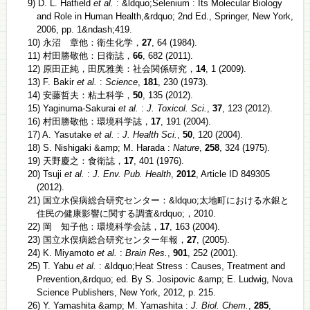
9) D. L. Hatfield
et al.
: &ldquo;Selenium : Its Molecular Biology
and Role in Human Health,&rdquo; 2nd Ed., Springer, New York,
2006, pp. 1&ndash;419.
10) 永沼 章他：衛生化学，
27
, 64 (1984).
11) 村田勝敬他：日衛誌，
66
, 682 (2011).
12) 原田正純，田尻雅美：社会関係研究，
14
, 1 (2009).
13) F. Bakir
et al.
:
Science
,
181
, 230 (1973).
14) 安藤哲夫：粘土科学，
50
, 135 (2012).
15) Yaginuma-Sakurai
et al.
:
J. Toxicol. Sci.
,
37
, 123 (2012).
16) 村田勝敬他：環境科学誌，
17
, 191 (2004).
17) A. Yasutake
et al.
:
J. Health Sci.
,
50
, 120 (2004).
18) S. Nishigaki &amp; M. Harada :
Nature
,
258
, 324 (1975).
19) 天野慶之：食衛誌，
17
, 401 (1976).
20) Tsuji
et al.
:
J. Env. Pub. Health
,
2012
, Article ID 849305
(2012).
21) 国立水俣病総合研究センター：&ldquo;太地町における水銀と
住民の健康影響に関する調査&rdquo;，2010.
22) 岡 知子他：環境科学会誌，
17
, 163 (2004).
23) 国立水俣病総合研究センター年報，
27
, (2005).
24) K. Miyamoto
et al.
:
Brain Res.
,
901
, 252 (2001).
25) T. Yabu
et al.
: &ldquo;Heat Stress : Causes, Treatment and
Prevention,&rdquo; ed. By S. Josipovic &amp; E. Ludwig, Nova
Science Publishers, New York, 2012, p. 215.
26) Y. Yamashita &amp; M. Yamashita :
J. Biol. Chem.
,
285
,