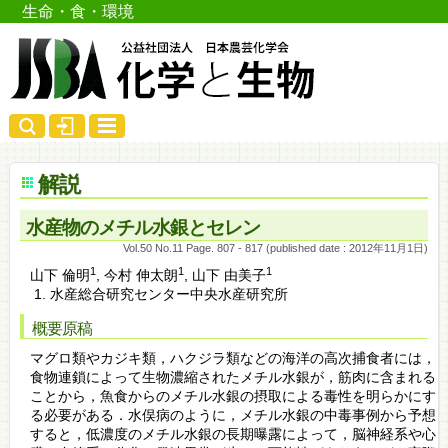
生命・食・環境
解説
水産物のメチル水銀とセレン
Vol.50 No.11 Page. 807 - 817 (published date : 2012年11月1日)
1
1
1
山下 倫明
,
今村 伸太朗
,
山下 由美子
水産総合研究センター中央水産研究所
概要原稿
マグロ類やカジキ類，ハクジラ類などの海洋の高次捕食者には，
食物連鎖によって生物濃縮されたメチル水銀が，筋肉に含まれる
ことから，魚食からのメチル水銀の摂取による毒性を明らかにす
る必要がある．水俣病のように，メチル水銀の中毒事例から予想
すると，低濃度のメチル水銀の長期曝露によって，脳神経系や心