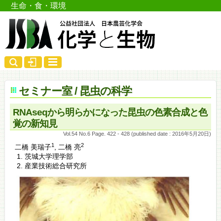
生命・食・環境
セミナー室 / 昆虫の科学
RNAseqから明らかになった昆虫の色素合成と色
覚の新知見
Vol.54 No.6 Page. 422 - 428 (published date : 2016年5月20日)
1
2
二橋 美瑞子
,
二橋 亮
茨城大学理学部
産業技術総合研究所