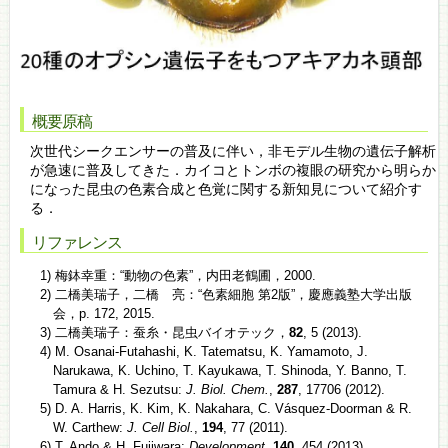
概要原稿
次世代シークエンサーの普及に伴い，非モデル生物の遺伝子解析
が急速に普及してきた．カイコとトンボの複眼の研究から明らか
になった昆虫の色素合成と色覚に関する新知見について紹介す
る．
リファレンス
1) 梅鉢幸重：“動物の色素”，内田老鶴圃，2000.
2) 二橋美瑞子，二橋 亮：“色素細胞 第2版”，慶應義塾大学出版
会，p. 172, 2015.
3) 二橋美瑞子：蚕糸・昆虫バイオテック，
82
, 5 (2013).
4) M. Osanai-Futahashi, K. Tatematsu, K. Yamamoto, J.
Narukawa, K. Uchino, T. Kayukawa, T. Shinoda, Y. Banno, T.
Tamura & H. Sezutsu:
J. Biol. Chem.
,
287
, 17706 (2012).
5) D. A. Harris, K. Kim, K. Nakahara, C. Vásquez-Doorman & R.
W. Carthew:
J. Cell Biol.
,
194
, 77 (2011).
6) T. Ando & H. Fujiwara:
Development
,
140
, 454 (2013).