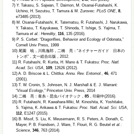
7) Y. Takasu, S. Sajwan, T. Daimon, M. Osanai-Futahashi, K.
Uchino, H. Sezutsu, T. Tamura & M. Zurovec:
PLoS ONE
,
8
,
e73485 (2013).
8) M. Osanai-Futahashi, K. Tatematsu, R. Futahashi, J. Narukawa,
Y. Takasu, T. Kayukawa, T. Shinoda, T. Ishige, S. Yajima, T.
Tamura
et al.
:
Heredity
,
116
, 135 (2016).
9) P. S. Corbet: “Dragonflies, Behavior and Ecology of Odonata,”
Cornell Univ Press, 1999
10) 尾園 暁，川島逸郎，二橋 亮：“ネイチャーガイド 日本の
トンボ”，文一総合出版，2012.
11) R. Futahashi, R. Kurita, H. Mano & T. Fukatsu:
Proc. Natl.
Acad. Sci. USA
,
109
, 12626 (2012).
12) A. D. Briscoe & L. Chittka:
Annu. Rev. Entomol.
,
46
, 471
(2001).
13) T. W. Cronin, S. Johnsen, N. J. Marshall & E. J. Warrant:
“
Visual Ecology
,” Princeton Univ. Press, 2014
14) 二橋 亮：蚕糸・昆虫バイオテック，
85
，印刷中(2016).
15) R. Futahashi, R. Kawahara-Miki, M. Kinoshita, K. Yoshitake,
S. Yajima, K. Arikawa & T. Fukatsu:
Proc. Natl. Acad. Sci. USA
,
112
, E1247 (2015).
16) B. Misof, S. Liu, K. Meusemann, R. S. Peters, A. Donath, C.
Mayer, P. B. Frandsen, J. Ware, T. Flouri, R. G. Beutel
et al.
:
Science
,
346
, 763 (2014).