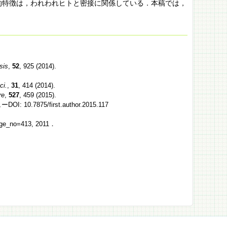
的特徴は，われわれヒトと密接に関係している．本稿では，
sis
,
52
, 925 (2014).
ci.
,
31
, 414 (2014).
re
,
527
, 459 (2015).
5/first.author.2015.117
_no=413, 2011．