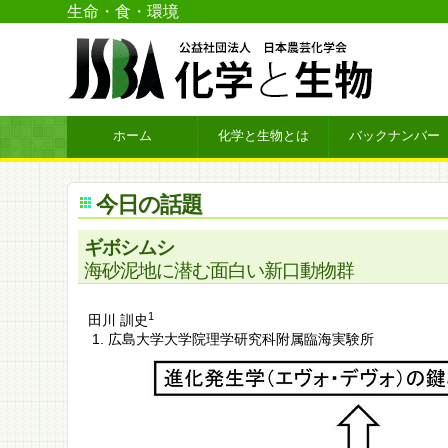
生命・食・環境
ホーム
化学と生物とは
バックナンバー
今日の話題
ギボシムシ
海砂泥地に潜む面白い新口動物群
1
田川 訓史
広島大学大学院理学研究科附属臨海実験所