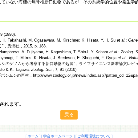
れていない海棲の無脊椎新口動物であるが，その系統学的位置や発生学
39 (1998).
, H. Takahashi, M. Ogasawara, M. Kirschner, K. Hisata, Y. H. Su
et al.
:
Gene
社，2015, p. 188.
. Humphreys, A. Fujiyama, H. Kagoshima, T. Shin-I, Y. Kohara
et al.
:
Zoolog. S
oyanagi, T. Mitros, K. Hisata, J. Bredeson, E. Shoguchi, F. Gyoja
et al.
:
Natu
ムシのゲノムから考察する新口動物の起源”，ライフサイエンス新着論文レビューDOI: 10.787
moto & K. Tagawa:
Zoolog. Sci.
,
7
, 91 (2010).
://www.zoology.or.jp/news/index.asp?patten_cd=12&page
されます。
[ ホーム ]
[ 学会ホームページ ]
[ ご利用環境について ]