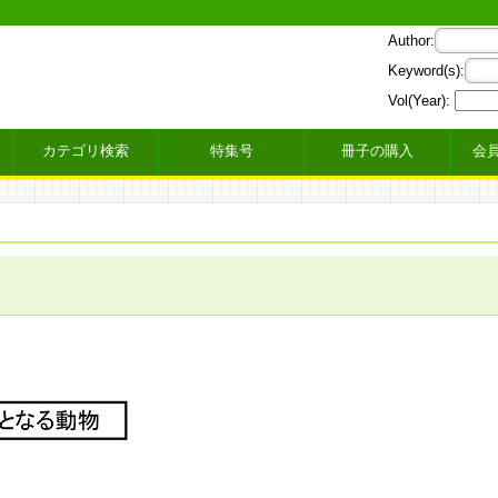
Author:
Keyword(s):
Vol(Year):
カテゴリ検索
特集号
冊子の購入
会