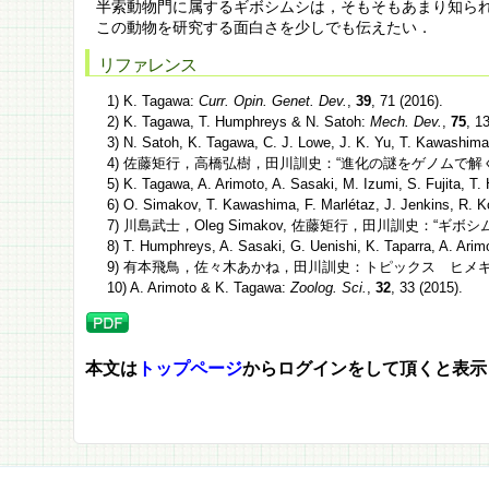
半索動物門に属するギボシムシは，そもそもあまり知ら
この動物を研究する面白さを少しでも伝えたい．
リファレンス
1) K. Tagawa:
Curr. Opin. Genet. Dev.
,
39
, 71 (2016).
2) K. Tagawa, T. Humphreys & N. Satoh:
Mech. Dev.
,
75
, 1
3) N. Satoh, K. Tagawa, C. J. Lowe, J. K. Yu, T. Kawashima
4) 佐藤矩行，高橋弘樹，田川訓史：“進化の謎をゲノムで解く”，秀潤
5) K. Tagawa, A. Arimoto, A. Sasaki, M. Izumi, S. Fujita, T
6) O. Simakov, T. Kawashima, F. Marlétaz, J. Jenkins, R. K
7) 川島武士，Oleg Simakov, 佐藤矩行，田川訓史：“ギボシ
8) T. Humphreys, A. Sasaki, G. Uenishi, K. Taparra, A. Ari
9) 有本飛鳥，佐々木あかね，田川訓史：トピックス ヒメギボシムシの再生，http
10) A. Arimoto & K. Tagawa:
Zoolog. Sci.
,
32
, 33 (2015).
本文は
トップページ
からログインをして頂くと表示