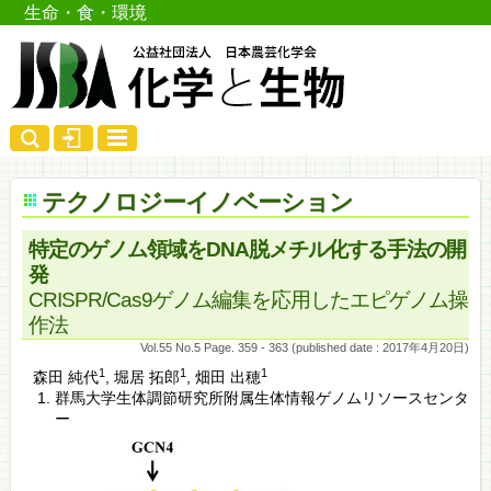
生命・食・環境
テクノロジーイノベーション
特定のゲノム領域をDNA脱メチル化する手法の開
発
CRISPR/Cas9ゲノム編集を応用したエピゲノム操
作法
Vol.55 No.5 Page. 359 - 363 (published date : 2017年4月20日)
1
1
1
森田 純代
,
堀居 拓郎
,
畑田 出穂
群馬大学生体調節研究所附属生体情報ゲノムリソースセンタ
ー