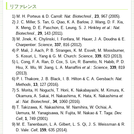
リファレンス
1) M. H. Porteus & D. Carroll:
Nat. Biotechnol.
,
23
, 967 (2005).
2) J. C. Miller, S. Tan, G. Qiao, K. A. Barlow, J. Wang, D. F. Xia,
X. Meng, D. E. Paschon, E. Leung, S. J. Hinkley
et al.
:
Nat.
Biotechnol.
,
29
, 143 (2011).
3) M. Jinek, K. Chylinski, I. Fonfara, M. Hauer, J. A. Doudna & E.
Charpentier:
Science
,
337
, 816 (2012).
4) P. Mali, J. Aach, P. B. Stranges, K. M. Esvelt, M. Moosburner,
S. Kosuri, L. Yang & G. M. Church:
Science
,
339
, 823 (2013).
5) L. Cong, F. A. Ran, D. Cox, S. Lin, R. Barretto, N. Habib, P. D.
Hsu, X. Wu, W. Jiang, L. A. Marraffini
et al.
:
Science
,
339
, 819
(2013).
6) P. I. Thakore, J. B. Black, I. B. Hilton & C. A. Gersbach:
Nat.
Methods
,
13
, 127 (2016).
7) S. Morita, H. Noguchi, T. Horii, K. Nakabayashi, M. Kimura, K.
Okamura, A. Sakai, H. Nakashima, K. Hata, K. Nakashima
et
al.
:
Nat. Biotechnol.
,
34
, 1060 (2016).
8) T. Takizawa, K. Nakashima, M. Namihira, W. Ochiai, A.
Uemura, M. Yanagisawa, N. Fujita, M. Nakao & T. Taga:
Dev.
Cell
,
1
, 749 (2001).
9) M. E. Tanenbaum, L. A. Gilbert, L. S. Qi, J. S. Weissman & R.
D. Vale:
Cell
,
159
, 635 (2014).