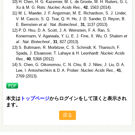
10) H. Chen, H. G. Kazemier, M. L. de Groote, M. H. Ruiters, G. L.
Xu & M. G. Rots:
Nucleic Acids Res.
,
42
, 1563 (2014).
11) M. L. Maeder, J. F. Angstman, M. E. Richardson, S. J. Linder,
V. M. Cascio, S. Q. Tsai, Q. H. Ho, J. D. Sander, D. Reyon, B.
E. Bernstein
et al.
:
Nat. Biotechnol.
,
31
, 1137 (2013).
12) P. D. Hsu, D. A. Scott, J. A. Weinstein, F. A. Ran, S.
Konermann, V. Agarwala, Y. Li, E. J. Fine, X. Wu, O. Shalem
et
al.
:
Nat. Biotechnol.
,
31
, 827 (2013).
13) S. Bultmann, R. Morbitzer, C. S. Schmidt, K. Thanisch, F.
Spada, J. Elsaesser, T. Lahaye & H. Leonhardt:
Nucleic Acids
Res.
,
40
, 5368 (2012).
14) S. Chen, G. Oikonomou, C. N. Chiu, B. J. Niles, J. Liu, D. A.
Lee, I. Antoshechkin & D. A. Prober:
Nucleic Acids Res.
,
41
,
2769 (2013).
本文は
トップページ
からログインをして頂くと表示され
ます。