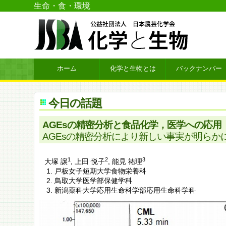
生命・食・環境
ホーム
化学と生物とは
バックナンバー
今日の話題
AGEsの精密分析と食品化学，医学への応用
AGEsの精密分析により新しい事実が明らか
1
2
3
大塚 譲
,
上田 悦子
,
能見 祐理
戸板女子短期大学食物栄養科
鳥取大学医学部保健学科
新潟薬科大学応用生命科学部応用生命科学科