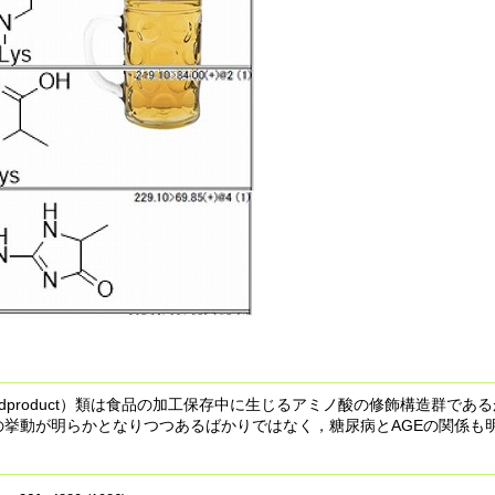
ion Endproduct）類は食品の加工保存中に生じるアミノ酸の修飾構造群
挙動が明らかとなりつつあるばかりではなく，糖尿病とAGEの関係も