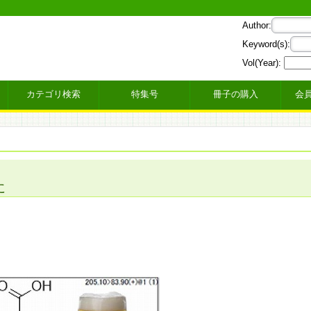
Author:
Keyword(s):
Vol(Year):
カテゴリ検索
特集号
冊子の購入
会
に