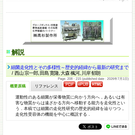
解説
細菌走化性とその多様性～歴史的経緯から最新の研究まで
/ 西山 宗一郎, 田島 寛隆, 大森 楓河, 川岸 郁朗
Page. 208 - 215 (published date : 2026年7月1日)
概要原稿
リファレンス
運動性のある細菌が栄養物質に向かう方向へ，あるいは有
害な物質からは遠ざかる方向へ移動する能力を走化性とい
う．本稿では細菌の走化性研究の歴史的経緯を辿りつつ，
走化性受容体の機能を中心に概説する．