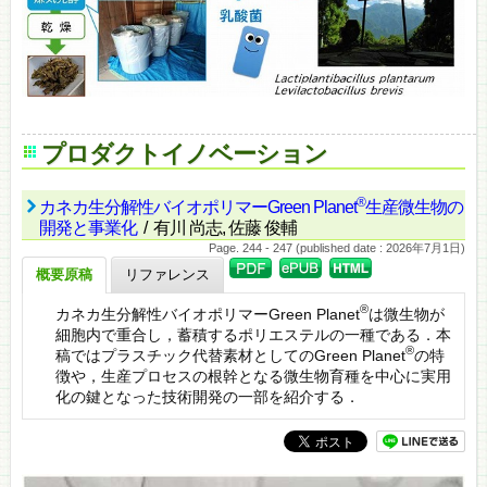
プロダクトイノベーション
®
カネカ生分解性バイオポリマーGreen Planet
生産微生物の
開発と事業化
/ 有川 尚志, 佐藤 俊輔
Page. 244 - 247 (published date : 2026年7月1日)
概要原稿
リファレンス
®
カネカ生分解性バイオポリマーGreen Planet
は微生物が
細胞内で重合し，蓄積するポリエステルの一種である．本
®
稿ではプラスチック代替素材としてのGreen Planet
の特
徴や，生産プロセスの根幹となる微生物育種を中心に実用
化の鍵となった技術開発の一部を紹介する．