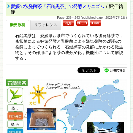
愛媛の後発酵茶「石鎚黒茶」の発酵メカニズム
/ 堀江 祐
範
Page. 238 - 243 (published date : 2026年7月1日)
概要原稿
リファレンス
石鎚黒茶は，愛媛県西条市でつくられている後発酵茶で，
糸状菌による好気発酵と乳酸菌による嫌気発酵の2段階の
発酵によってつくられる．石鎚黒茶の発酵にかかわる微生
物と，その作用による茶の成分変化，機能性について解説
する．