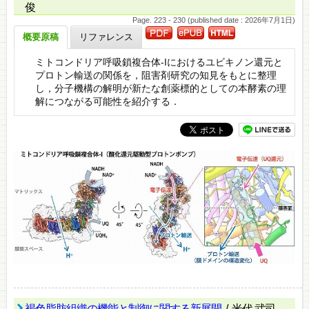
俊
Page. 223 - 230 (published date : 2026年7月1日)
概要原稿
リファレンス
ミトコンドリア呼吸鎖複合体-Iにおけるユビキノン還元と
プロトン輸送の関係を，阻害剤研究の知見をもとに整理
し，分子機構の解明が新たな創薬標的としての本酵素の理
解につながる可能性を紹介する．
褐色脂肪組織の機能と制御に関する新展開
/ 米代 武司