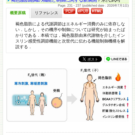
Page. 231 - 237 (published date : 2026年7月1日)
概要原稿
リファレンス
褐色脂肪による代謝調節はエネルギー消費のみに依存しな
い．しかし，その機序や制御については研究が始まったば
かりである．本稿では，褐色脂肪由来代謝物を介したイン
スリン感受性調節機能と次世代に伝わる機能制御機構を解
説する．