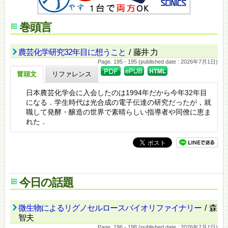
巻頭言
農芸化学研究32年目に想うこと
/ 藤井 力
Page. 195 - 195 (published date : 2026年7月1日)
冒頭文
リファレンス
日本農芸化学会に入会したのは1994年だから今年32年目
になる．学生時代は光合成の電子伝達の研究だったが，就
職して発酵・醸造の世界で素晴らしい指導者や同僚に恵ま
れた．
今日の話題
微生物によるリグノセルロースバイオリファイナリー
/ 森
智夫
Page. 196 - 198 (published date : 2026年7月1日)