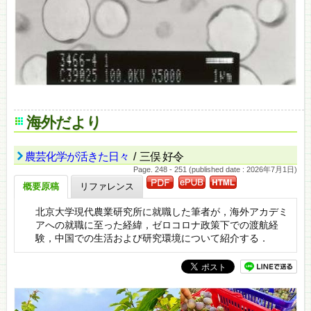
海外だより
農芸化学が活きた日々
/ 三俣 好令
Page. 248 - 251 (published date : 2026年7月1日)
概要原稿
リファレンス
北京大学現代農業研究所に就職した筆者が，海外アカデミ
アへの就職に至った経緯，ゼロコロナ政策下での渡航経
験，中国での生活および研究環境について紹介する．