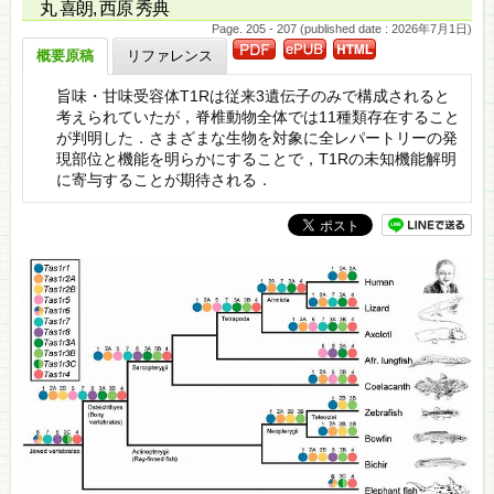
丸 喜朗, 西原 秀典
Page. 205 - 207 (published date : 2026年7月1日)
概要原稿
リファレンス
旨味・甘味受容体T1Rは従来3遺伝子のみで構成されると
考えられていたが，脊椎動物全体では11種類存在すること
が判明した．さまざまな生物を対象に全レパートリーの発
現部位と機能を明らかにすることで，T1Rの未知機能解明
に寄与することが期待される．