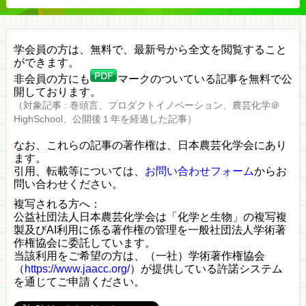
学会員の方は、無料で、最新号から全文を閲覧すること
ができます。
非会員の方にも
マークのついている記事を無料で公
開しております。
（対象記事 : 巻頭言、プロダクトイノベーション、農芸化学＠
HighSchool、公開後１年を経過した記事）
なお、これらの記事の著作権は、日本農芸化学会にあり
ます。
引用、転載等については、
お問い合わせフォーム
からお
問い合わせください。
複写される方へ：
公益社団法人日本農芸化学会は「化学と生物」の複写複
製及びAI利用に係る著作権の管理を一般社団法人学術著
作権協会に委託しています。
当該利用をご希望の方は、（一社）学術著作権協会
（
https://www.jaacc.org/
）が提供している許諾システム
を通じてご申請ください。