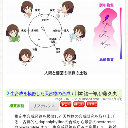
生合成を模倣した天然物の合成
/ 川本 諭一郎, 伊藤 久央
Page. 216 - 222 (published date : 2026年7月1日)
概要原稿
リファレンス
推定生合成経路を模倣した天然物の合成研究を取り上げ
る．古典的なdaphniphyllineの合成から最新のnesteretal
やbipolarolide まで，生合成経路を巧みに利用して，複雑