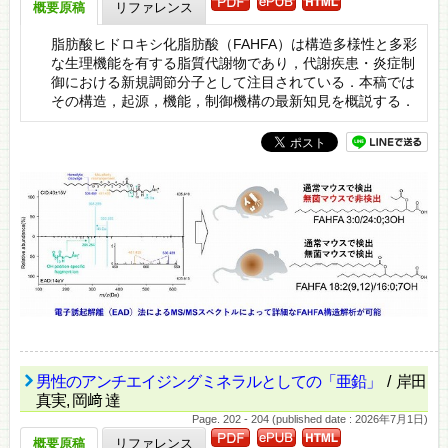
概要原稿
リファレンス
脂肪酸ヒドロキシ化脂肪酸（FAHFA）は構造多様性と多彩
な生理機能を有する脂質代謝物であり，代謝疾患・炎症制
御における新規調節分子として注目されている．本稿では
その構造，起源，機能，制御機構の最新知見を概説する．
男性のアンチエイジングミネラルとしての「亜鉛」
/ 岸田
真実, 岡﨑 達
Page. 202 - 204 (published date : 2026年7月1日)
概要原稿
リファレンス