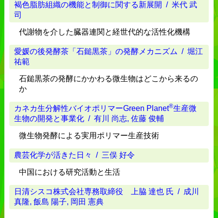
褐色脂肪組織の機能と制御に関する新展開
/ 米代 武
司
代謝物を介した臓器連関と経世代的な活性化機構
愛媛の後発酵茶「石鎚黒茶」の発酵メカニズム
/ 堀江
祐範
石鎚黒茶の発酵にかかわる微生物はどこから来るの
か
®
カネカ生分解性バイオポリマーGreen Planet
生産微
生物の開発と事業化
/ 有川 尚志, 佐藤 俊輔
微生物発酵による実用ポリマー生産技術
農芸化学が活きた日々
/ 三俣 好令
中国における研究活動と生活
日清シスコ株式会社専務取締役 上脇 達也 氏
/ 成川
真隆, 飯島 陽子, 岡田 憲典