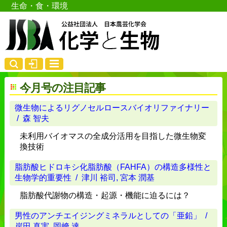
生命・食・環境
今月号の注目記事
微生物によるリグノセルロースバイオリファイナリー
/ 森 智夫
未利用バイオマスの全成分活用を目指した微生物変
換技術
脂肪酸ヒドロキシ化脂肪酸（FAHFA）の構造多様性と
生物学的重要性
/ 津川 裕司, 宮本 潤基
脂肪酸代謝物の構造・起源・機能に迫るには？
男性のアンチエイジングミネラルとしての「亜鉛」
/
岸田 真実, 岡﨑 達