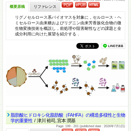
概要原稿
リファレンス
リグノセルロース系バイオマスを対象に，セルロース・ヘ
ミセルロース由来糖およびリグニン由来芳香族化合物の微
生物変換技術を概説し，前処理や阻害耐性などの課題と全
成分利用に向けた展望を紹介する．
脂肪酸ヒドロキシ化脂肪酸（FAHFA）の構造多様性と生物
学的重要性
/ 津川 裕司, 宮本 潤基
Page. 199 - 201 (published date : 2026年7月1日)