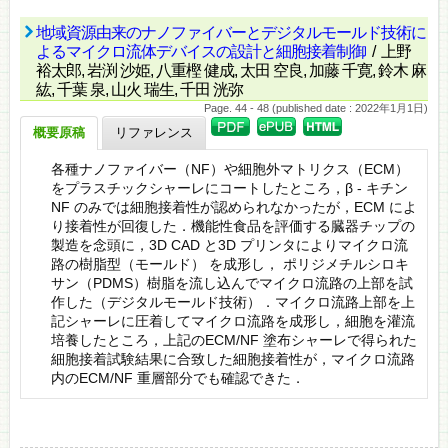
地域資源由来のナノファイバーとデジタルモールド技術に
よるマイクロ流体デバイスの設計と細胞接着制御
/ 上野
裕太郎, 岩渕 沙姫, 八重樫 健成, 太田 空良, 加藤 千寛, 鈴木 麻
紘, 千葉 泉, 山火 瑞生, 千田 洸弥
Page. 44 - 48 (published date : 2022年1月1日)
概要原稿
リファレンス
各種ナノファイバー（NF）や細胞外マトリクス（ECM）
をプラスチックシャーレにコートしたところ，β - キチン
NF のみでは細胞接着性が認められなかったが，ECM によ
り接着性が回復した．機能性食品を評価する臓器チップの
製造を念頭に，3D CAD と3D プリンタによりマイクロ流
路の樹脂型（モールド） を成形し， ポリジメチルシロキ
サン（PDMS）樹脂を流し込んでマイクロ流路の上部を試
作した（デジタルモールド技術）．マイクロ流路上部を上
記シャーレに圧着してマイクロ流路を成形し，細胞を灌流
培養したところ，上記のECM/NF 塗布シャーレで得られた
細胞接着試験結果に合致した細胞接着性が，マイクロ流路
内のECM/NF 重層部分でも確認できた．