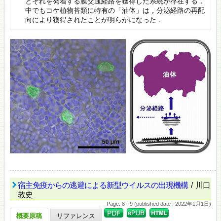
とそれを発着する膜交通経路を獲得した系統が存在する．
中でもコケ植物苔類に特有の「油体」は，分泌経路の再配
向により獲得されたことが明らかになった．
宿主免疫からの逃避による新型ウイルスの出現機構
/ 川口
敦史
Page. 8 - 9 (published date : 2022年1月1日)
概要原稿
リファレンス