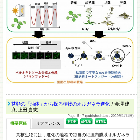
苔類の「油体」から探る植物のオルガネラ進化
/ 金澤 建
彦, 上田 貴志
Page. 5 - 7 (published date : 2022年1月1日)
概要原稿
リファレンス
真核生物には，進化の過程で独自の細胞内膜系オルガネラ