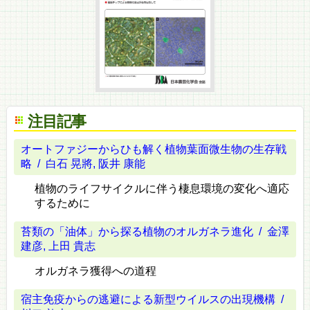
注目記事
オートファジーからひも解く植物葉面微生物の生存戦
略
/ 白石 晃將, 阪井 康能
植物のライフサイクルに伴う棲息環境の変化へ適応
するために
苔類の「油体」から探る植物のオルガネラ進化
/ 金澤
建彦, 上田 貴志
オルガネラ獲得への道程
宿主免疫からの逃避による新型ウイルスの出現機構
/