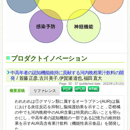
プロダクトイノベーション
中高年者の認知機能維持に貢献する河内晩柑果汁飲料の開
発
/ 首藤 正彦, 古川 美子, 伊賀瀬 道也, 福田 直大
Page. 30 - 37 (published date : 2022年1月1日)
概要原稿
リファレンス
われわれは①クマリン類に属するオーラプテン(AUR)は脳
における炎症反応を抑制し脳保護効果を示すこと，②柑橘
の中でも河内晩柑中のAUR含量は特異的に高いことを明ら
かにし，中高年者の認知機能の一部である記憶力の維持効
果を示すAUR高含有果汁飲料（機能性表示食品）を開発し
た．