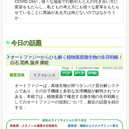
COVID-19が，様々な場面で行動や人と人の付き合い方に
変容をもたらし，私どもの考え方にも様々な変革をもたら
せていることに異論がある方は殆どないのではなかろう
か．
今日の話題
オートファジーからひも解く植物葉面微生物の生存戦略
/
白石 晃將, 阪井 康能
Page. 2 - 4 (published date : 2022年1月1日)
概要原稿
リファレンス
オートファジーは，真核生物が持つタンパク質分解システ
ムであり，その分子機構と多彩な生理機能が解明されつつ
ある．本稿では，植物葉面で棲息する微生物の生存戦略と
してのオートファジーの役割について，最近の話題を紹介
する．