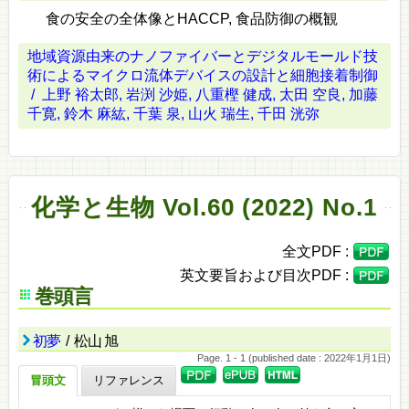
食の安全の全体像とHACCP, 食品防御の概観
地域資源由来のナノファイバーとデジタルモールド技
術によるマイクロ流体デバイスの設計と細胞接着制御
/ 上野 裕太郎, 岩渕 沙姫, 八重樫 健成, 太田 空良, 加藤
千寛, 鈴木 麻紘, 千葉 泉, 山火 瑞生, 千田 洸弥
化学と生物 Vol.60 (2022) No.1
全文PDF :
英文要旨および目次PDF :
巻頭言
初夢
/ 松山 旭
Page. 1 - 1 (published date : 2022年1月1日)
冒頭文
リファレンス