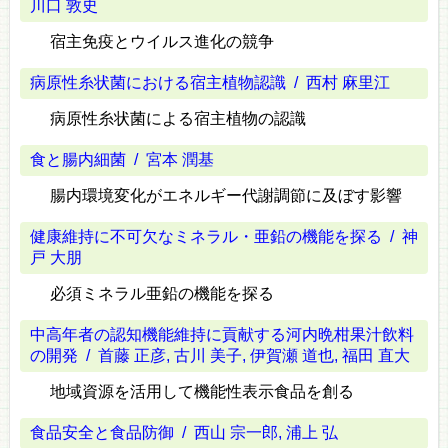
川口 敦史
宿主免疫とウイルス進化の競争
病原性糸状菌における宿主植物認識
/ 西村 麻里江
病原性糸状菌による宿主植物の認識
食と腸内細菌
/ 宮本 潤基
腸内環境変化がエネルギー代謝調節に及ぼす影響
健康維持に不可欠なミネラル・亜鉛の機能を探る
/ 神
戸 大朋
必須ミネラル亜鉛の機能を探る
中高年者の認知機能維持に貢献する河内晩柑果汁飲料
の開発
/ 首藤 正彦, 古川 美子, 伊賀瀬 道也, 福田 直大
地域資源を活用して機能性表示食品を創る
食品安全と食品防御
/ 西山 宗一郎, 浦上 弘